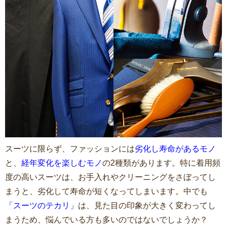
スーツに限らず、ファッションには
劣化し寿命があるモノ
と、
経年変化を楽しむモノ
の2種類があります。特に着用頻
度の高いスーツは、お手入れやクリーニングをさぼってし
まうと、劣化して寿命が短くなってしまいます。中でも
「スーツのテカリ」
は、見た目の印象が大きく変わってし
まうため、悩んでいる方も多いのではないでしょうか？