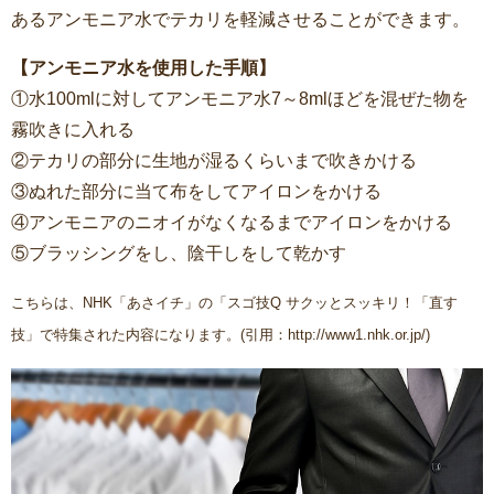
あるアンモニア水でテカリを軽減させることができます。
【アンモニア水を使用した手順】
①水100mlに対してアンモニア水7～8mlほどを混ぜた物を
霧吹きに入れる
②テカリの部分に生地が湿るくらいまで吹きかける
③ぬれた部分に当て布をしてアイロンをかける
④アンモニアのニオイがなくなるまでアイロンをかける
⑤ブラッシングをし、陰干しをして乾かす
こちらは、NHK「あさイチ」の「スゴ技Q サクッとスッキリ！「直す
技」で特集された内容になります。(引用：http://www1.nhk.or.jp/)