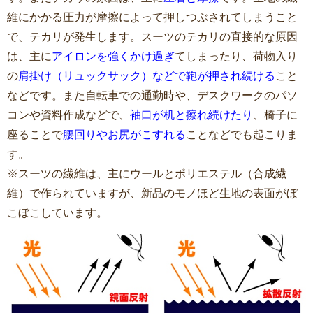
維にかかる圧力が摩擦によって押しつぶされてしまうこと
で、テカリが発生します。スーツのテカリの直接的な原因
は、主に
アイロンを強くかけ過ぎ
てしまったり、荷物入り
の
肩掛け（リュックサック）などで鞄が押され続ける
こと
などです。また自転車での通勤時や、デスクワークのパソ
コンや資料作成などで、
袖口が机と擦れ続けたり
、椅子に
座ることで
腰回りやお尻がこすれる
ことなどでも起こりま
す。
※スーツの繊維は、主にウールとポリエステル（合成繊
維）で作られていますが、新品のモノほど生地の表面がぼ
こぼこしています。