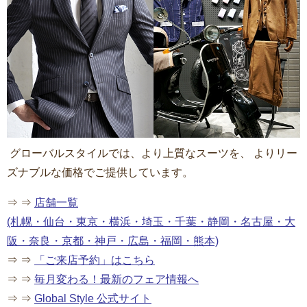
グローバルスタイルでは、より上質なスーツを、 よりリー
ズナブルな価格でご提供しています。
⇒ ⇒
店舗一覧
(札幌・仙台・東京・横浜・埼玉・千葉・静岡・名古屋・大
阪・奈良・京都・神戸・広島・福岡・熊本)
⇒ ⇒
「ご来店予約」はこちら
⇒ ⇒
毎月変わる
！
最新のフェア情報へ
⇒ ⇒
Global Style 公式サイト