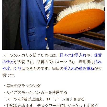
スーツのテカリを防ぐためには、
日々のお手入れ
や、
保管
の仕方
が大切です。品質の良いスーツでも、着用後は
汚れ
や埃、シワ
はつきものです。毎日の
手入れの積み重ね
が大
切です。
・毎日のブラッシング
・サイズのあったハンガーを使用する
・スーツを2着以上揃え、ローテーションさせる
・TPOをわきまえ、デスクワーク時にジャケットを脱ぐ