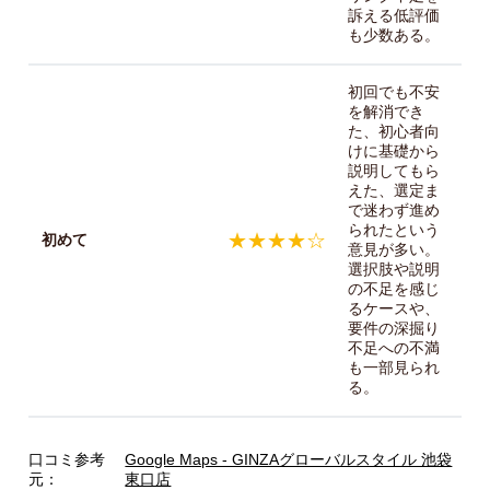
訴える低評価
も少数ある。
初回でも不安
を解消でき
た、初心者向
けに基礎から
説明してもら
えた、選定ま
で迷わず進め
られたという
★★★★☆
初めて
意見が多い。
選択肢や説明
の不足を感じ
るケースや、
要件の深掘り
不足への不満
も一部見られ
る。
口コミ参考
Google Maps - GINZAグローバルスタイル 池袋
元：
東口店