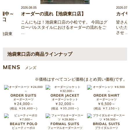
2026.08.05
2026.07.
催中～
オーダーの流れ【池袋東口店】
カイザ
東口
こんにちは！池袋東口店の小松です。 今回はグ
皆さん
ローバルスタイルにおけるオーダーの流れをご
いただ
...
させ ...
ル池袋東
池袋東口店の商品ラインナップ
MENS
メンズ
※価格はすべてコンビ価格(まとめ買い価格)です。
ORDER SUITS
ORDER JACKET
ORDER SHIRT
オーダースーツ
オーダージャケット
オーダーシャツ
￥24,000～
￥32,000～
￥6,500～
(税込 ￥26,400～)
(税込 ￥35,200～)
(税込 ￥7,150～)
BEAUTY POLO
FORMAL SUITS
BRIDAL SUITS
ビューティーポロ
フォーマルオーダースーツ
ブライダルスーツ