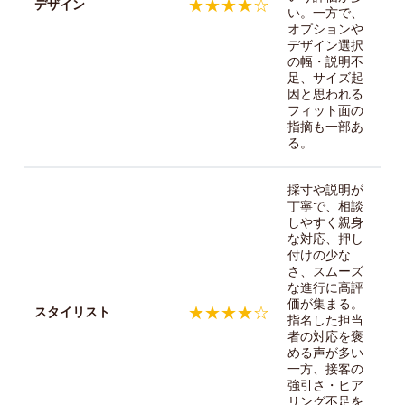
★★★★☆
デザイン
い。一方で、
オプションや
デザイン選択
の幅・説明不
足、サイズ起
因と思われる
フィット面の
指摘も一部あ
る。
採寸や説明が
丁寧で、相談
しやすく親身
な対応、押し
付けの少な
さ、スムーズ
な進行に高評
価が集まる。
★★★★☆
スタイリスト
指名した担当
者の対応を褒
める声が多い
一方、接客の
強引さ・ヒア
リング不足を