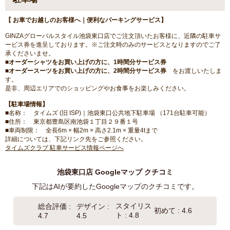
【 お車でお越しのお客様へ｜便利なパーキングサービス】
GINZAグローバルスタイル池袋東口店でご注文頂いたお客様に、近隣の駐車サ
ービス券を進呈しております。※ご注文時のみのサービスとなりますのでご了
承くださいませ。
■オーダーシャツをお買い上げの方に、1時間分サービス券
■オーダースーツをお買い上げの方に、2時間分サービス券
をお渡しいたしま
す。
是非、周辺エリアでのショッピングやお食事をお楽しみください。
【駐車場情報】
■名称： タイムズ (旧 ISP)｜池袋東口公共地下駐車場 （171台駐車可能）
■住所： 東京都豊島区南池袋１丁目２９番１号
■車両制限： 全長6m × 幅2m × 高さ2.1m × 重量4tまで
詳細については、下記リンク先をご参照ください。
タイムズクラブ 駐車サービス情報ページへ
池袋東口店 Googleマップ クチコミ
下記はAIが要約したGoogleマップのクチコミです。
スタイリス
総合評価 :
デザイン :
初めて : 4.6
ト : 4.8
4.7
4.5