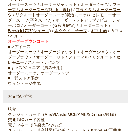
オーダースーツ
/
オーダージャケット
/
オーダーシャツ
/
フォ
ーマルオーダースーツ(礼服、喪服)
/
ブライダルオーダースー
ツ
/
リクルートオーダースーツ(就活スーツ)
/
セレモニーオー
ダースーツ(卒入スーツ)
/
オーダーセットアップ
/
ビューティ
ーポロ
/
オーダーコート(春秋冬限定)
/
オーダーニット
/
Berwick1707(シューズ)
/
ネクタイ・チーフ
/
ギフト券
/ カフス
/ ベルト
オーダーダウンコート
■レディース
オーダースーツ
/ オーダージャケット /
オーダーシャツ
/
オー
ダーブラウス
/
オーダーニット
/ フォーマル / リクルート / セ
レモニー / スカート / パンツ
■キッズ/ジュニア（男の子用）
オーダースーツ、オーダーシャツ
■一部ストア限定
ヴィンテージ生地
お支払い方法
現金
クレジットカード（VISA/Master/JCB/AMEX/Dinners/銀聯）
交通系ICカード各種
電子マネー（iD/楽天Edyなど）
クレジットカード会社発行のギフトカード（JCB/VISA/三井住