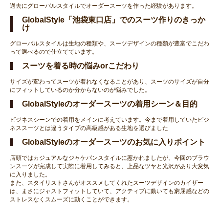
過去にグローバルスタイルでオーダースーツを作った経験があります。
GlobalStyle「池袋東口店」でのスーツ作りのきっか
け
グローバルスタイルは生地の種類や、スーツデザインの種類が豊富でこだわ
って選べるので仕立てています。
スーツを着る時の悩みorこだわり
サイズが変わってスーツが着れなくなることがあり、スーツのサイズが自分
にフィットしているのか分からないのが悩みでした。
GlobalStyleのオーダースーツの着用シーン＆目的
ビジネスシーンでの着用をメインに考えています。今まで着用していたビジ
ネススーツとは違うタイプの高級感がある生地を選びました
GlobalStyleのオーダースーツのお気に入りポイント
店頭ではカジュアルなジャケパンスタイルに惹かれましたが、今回のブラウ
ンスーツが完成して実際に着用してみると、上品なツヤと光沢があり大変気
に入りました。
また、スタイリストさんがオススメしてくれたスーツデザインのカイザー
は、まさにジャストフィットしていて、アクティブに動いても窮屈感などの
ストレスなくスムーズに動くことができます。