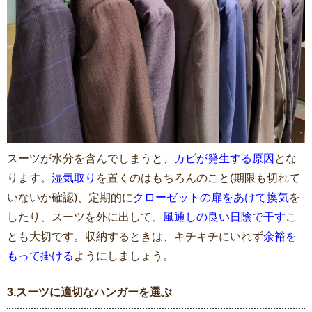
スーツが水分を含んでしまうと、
カビが発生する原因
とな
ります。
湿気取り
を置くのはもちろんのこと(期限も切れて
いないか確認)、定期的に
クローゼットの扉をあけて換気
を
したり、スーツを外に出して、
風通しの良い日陰で干す
こ
とも大切です。収納するときは、キチキチにいれず
余裕を
もって掛ける
ようにしましょう。
3.スーツに適切なハンガーを選ぶ