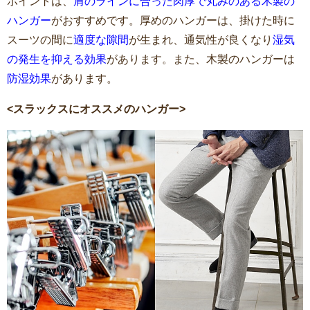
ポイントは、
肩のラインに合った肉厚で丸みのある木製の
ハンガー
がおすすめです。厚めのハンガーは、掛けた時に
スーツの間に
適度な隙間
が生まれ、通気性が良くなり
湿気
の発生を抑える効果
があります。また、木製のハンガーは
防湿効果
があります。
<スラックスにオススメのハンガー>