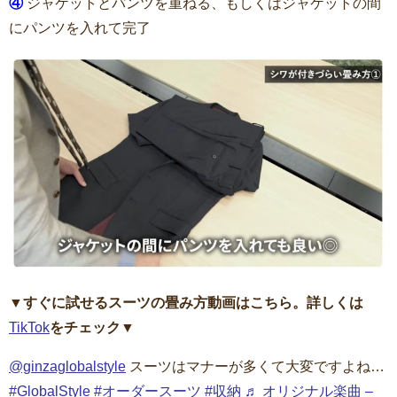
④
ジャケットとパンツを重ねる、もしくはジャケットの間
にパンツを入れて完了
▼すぐに試せるスーツの畳み方動画はこちら。詳しくは
TikTok
をチェック▼
@ginzaglobalstyle
スーツはマナーが多くて大変ですよね…
#GlobalStyle
#オーダースーツ
#収納
♬ オリジナル楽曲 –