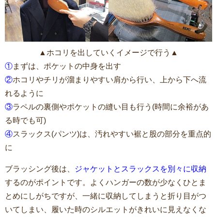
▲ホコリを出していくイメージで行う▲
①
まずは、ポケットの中身を出す
②
ホコリやチリが溜まりやすい肩から行い、上から下へ流
れるように
③
ラペルの裏側やポケットの縫い目も行う(時間に余裕があ
る時でも可)
④
スラックス(パンツ)は、汚れやすい裾と股の部分を重点的
に
ブラッシング後は、
ジャケットとスラックスを別々に収納
するのがポイントです。よくハンガーの数が少なくひとま
とめにしがちですが、一緒に収納してしまうと折り目がつ
いてしまい、履いた時のシルエットがきれいに見えなくな