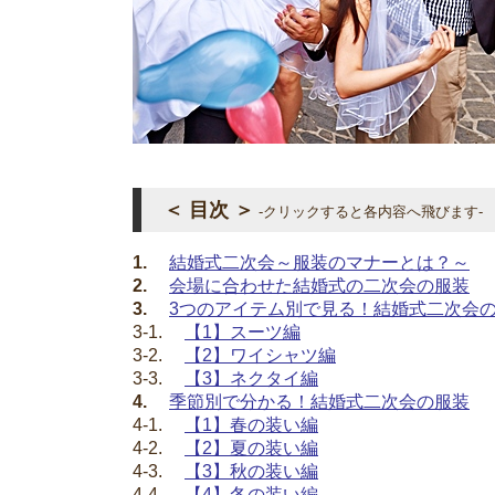
＜ 目次 ＞
-クリックすると各内容へ飛びます-
1.
結婚式二次会～服装のマナーとは？～
2.
会場に合わせた結婚式の二次会の服装
3.
3つのアイテム別で見る！結婚式二次会
3-1.
【1】スーツ編
3-2.
【2】ワイシャツ編
3-3.
【3】ネクタイ編
4.
季節別で分かる！結婚式二次会の服装
4-1.
【1】春の装い編
4-2.
【2】夏の装い編
4-3.
【3】秋の装い編
4-4.
【4】冬の装い編