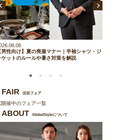
026.08.06
2026.07.27
【男性向け】夏の喪服マナー｜半袖シャツ・ジ
【アンケート調
ャケットのルールや暑さ対策を解説
セレモニーイベ
も調査！
FAIR
注目フェア
ABOUT
GlobalStyleについて