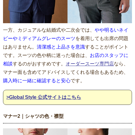
一方、カジュアルな結婚式や二次会では、
やや明るいネイ
ビーやミディアムグレーのスーツ
を着用しても出席の問題
はありません。
清潔感と上品さを意識
することがポイント
です。スーツの色や柄に迷った場合は、
お店のスタッフに
相談
するのがおすすめです。
オーダースーツ専門店
なら、
マナー面も含めてアドバイスしてくれる場合もあるため、
購入時に一緒に確認すると安心
です。
>Global Style 公式サイトはこちら
マナー2｜シャツの色・襟型