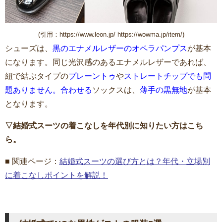
(引用：https://www.leon.jp/ https://wowma.jp/item/)
シューズは、
黒のエナメルレザーのオペラパンプス
が基本
になります。同じ光沢感のあるエナメルレザーであれば、
紐で結ぶタイプの
プレーントゥ
や
ストレートチップでも問
題ありません。合わせる
ソックスは、
薄手の黒無地
が基本
となります。
▽結婚式スーツの着こなしを年代別に知りたい方はこち
ら。
■ 関連ページ：
結婚式スーツの選び方とは？年代・立場別
に着こなしポイントを解説！