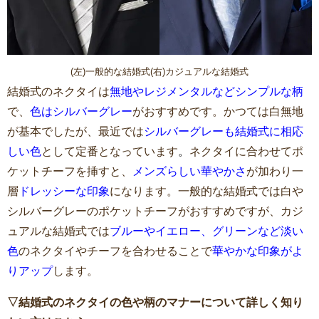
(左)一般的な結婚式(右)カジュアルな結婚式
結婚式のネクタイは
無地やレジメンタルなどシンプルな柄
で、
色はシルバーグレー
がおすすめです。かつては白無地
が基本でしたが、最近では
シルバーグレーも結婚式に相応
しい色
として定番となっています
。
ネクタイに合わせてポ
ケットチーフを挿すと、
メンズらしい華やかさ
が加わり一
層
ドレッシーな印象
になります。一般的な結婚式では白や
シルバーグレーのポケットチーフがおすすめですが、カジ
ュアルな結婚式では
ブルーやイエロー、グリーンなど淡い
色
のネクタイやチーフを合わせることで
華やかな印象がよ
りアップ
します。
▽結婚式のネクタイの色や柄のマナーについて詳しく知り