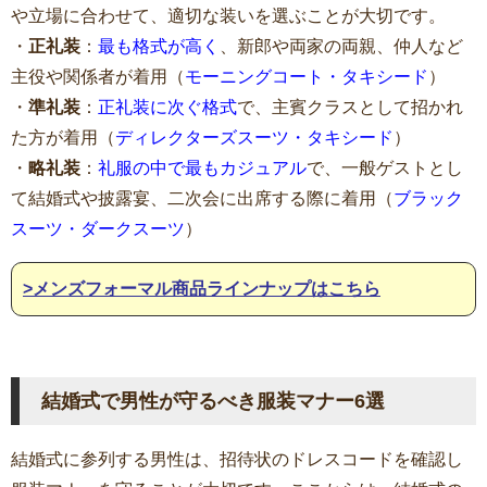
や立場に合わせて、適切な装いを選ぶことが大切です。
・
正礼装
：
最も格式が高く
、新郎や両家の両親、仲人など
主役や関係者が着用（
モーニングコート・タキシード
）
・
準礼装
：
正礼装に次ぐ格式
で、主賓クラスとして招かれ
た方が着用（
ディレクターズスーツ・タキシード
）
・
略礼装
：
礼服の中で最もカジュアル
で、一般ゲストとし
て結婚式や披露宴、二次会に出席する際に着用（
ブラック
スーツ・ダークスーツ
）
>メンズフォーマル商品ラインナップはこちら
結婚式で男性が守るべき服装マナー6選
結婚式に参列する男性は、招待状のドレスコードを確認し