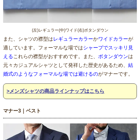
(左)レギュラー(中)ワイド(右)ボタンダウン
また、シャツの襟型は
レギュラーカラー
か
ワイドカラー
が
適しています。フォーマルな場では
シャープでスッキリ見
える
これらの襟型がおすすめです。また、
ボタンダウン
は
元々カジュアルシャツとして発祥した歴史があるため、
結
婚式のようなフォーマルな場では避けるの
がマナーです。
>メンズシャツの商品ラインナップはこちら
マナー3｜ベスト