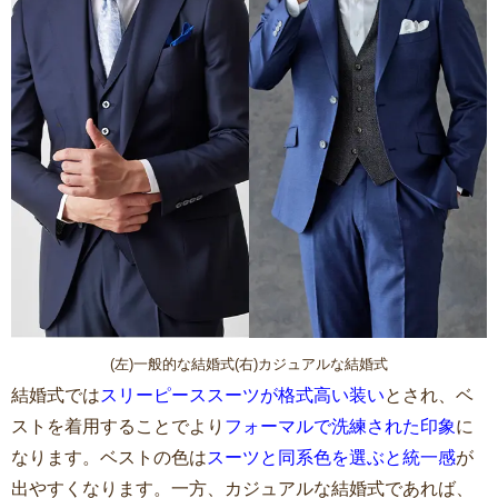
(左)一般的な結婚式(右)カジュアルな結婚式
結婚式では
スリーピーススーツが格式高い装い
とされ、ベ
ストを着用することでより
フォーマルで洗練された印象
に
なります。ベストの色は
スーツと同系色を選ぶと統一感
が
出やすくなります。一方、カジュアルな結婚式であれば、