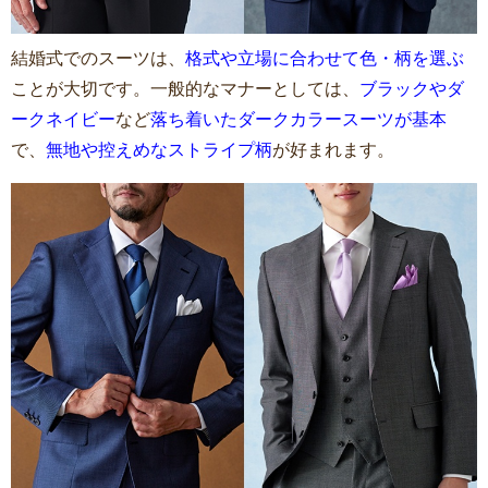
結婚式でのスーツは、
格式や立場に合わせて色・柄を選ぶ
ことが大切です。一般的なマナーとしては、
ブラックやダ
ークネイビー
など
落ち着いたダークカラースーツが基本
で、
無地や控えめなストライプ柄
が好まれます。