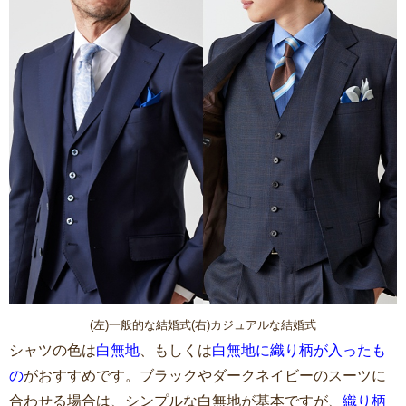
(左)一般的な結婚式(右)カジュアルな結婚式
シャツの色は
白無地
、もしくは
白無地に織り柄が入ったも
の
がおすすめです。ブラックやダークネイビーのスーツに
合わせる場合は、シンプルな白無地が基本ですが、
織り柄