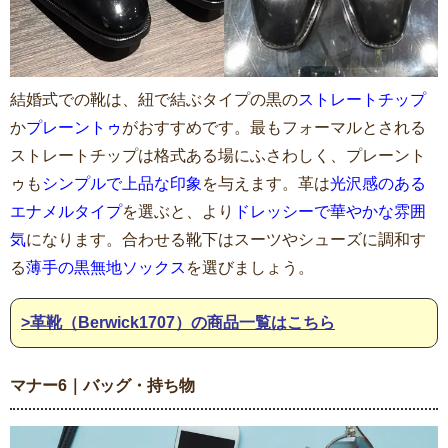
結婚式での靴は、紐で結ぶタイプの黒の
ストレートチップ
か
プレーントゥ
がおすすめです。最もフォーマルとされる
ストレートチップは格式ある場にふさわしく、プレーント
ゥも
シンプルで上品な印象
を与えます。革は
光沢感のある
エナメルタイプ
を選ぶと、より
ドレッシーで華やかな雰囲
気
になります。合わせる靴下はスーツやシューズに調和す
る
薄手の黒無地ソックス
を選びましょう。
>革靴（Berwick1707）の商品一覧はこちら
マナー6｜バッグ・持ち物