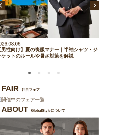
026.08.06
2026.07.27
【男性向け】夏の喪服マナー｜半袖シャツ・ジ
【アンケート調
ャケットのルールや暑さ対策を解説
セレモニーイベ
も調査！
FAIR
注目フェア
ABOUT
GlobalStyleについて