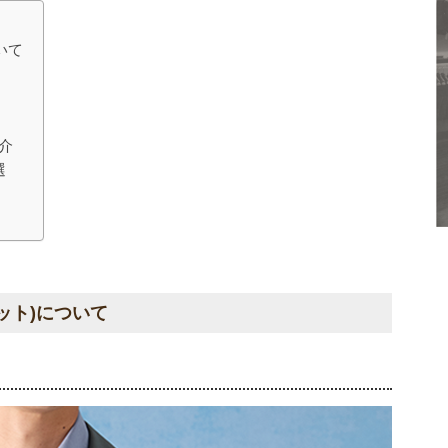
いて
介
選
ット)について