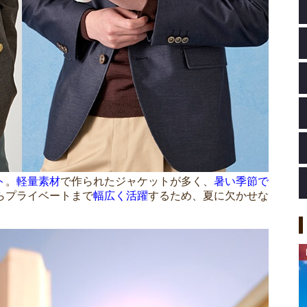
ト
。
軽量素材
で作られたジャケットが多く、
暑い季節で
らプライベートまで
幅広く活躍
するため、夏に欠かせな