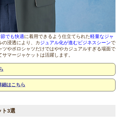
季節でも快適
に着用できるよう仕立てられた
軽量なジャ
ルの浸透により、カ
ジュアル化が進むビジネスシーン
で
ャツやポロシャツだけではややカジュアルすぎる場面で
てサマージャケットは活躍します。
ら
詳細はこちら
ト3選