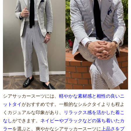
シアサッカースーツには、
軽やかな素材感と相性の良いニ
ットタイ
がおすすめです。一般的なシルクタイよりも程よ
くカジュアルな印象があり、
リラックス感を活かした着こ
なし
ができます。
ネイビーやブラックなどの落ち着いたカ
ラー
を選ぶと、爽やかなシアサッカースーツに
上品さをプ