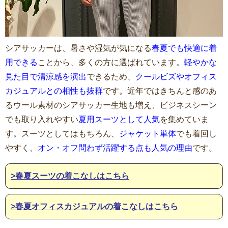
シアサッカーは、暑さや湿気が気になる
春夏でも快適に着
用できる
ことから、多くの方に選ばれています。
軽やかな
見た目で清涼感を演出
できるため、
クールビズやオフィス
カジュアルとの相性も抜群
です。近年ではきちんと感のあ
るウール素材のシアサッカー生地も増え、ビジネスシーン
でも取り入れやすい
夏用スーツとして人気
を集めていま
す。スーツとしてはもちろん、
ジャケット単体
でも着回し
やすく、
オン・オフ問わず活躍する点も人気の理由
です。
>春夏スーツの着こなしはこちら
>春夏オフィスカジュアルの着こなしはこちら