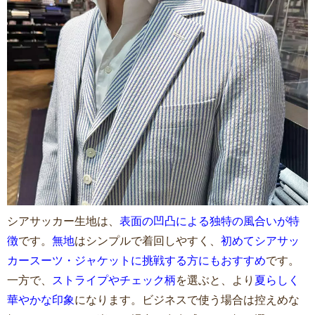
シアサッカー生地は、
表面の凹凸による独特の風合いが特
徴
です。
無地
はシンプルで着回しやすく、
初めてシアサッ
カースーツ・ジャケットに挑戦する方にもおすすめ
です。
一方で、
ストライプやチェック柄
を選ぶと、より
夏らしく
華やかな印象
になります。ビジネスで使う場合は控えめな