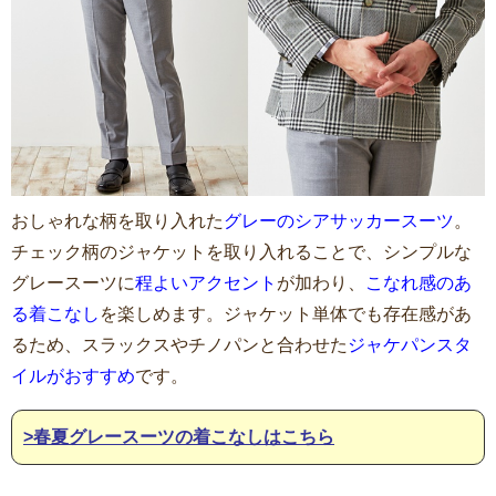
おしゃれな柄を取り入れた
グレーのシアサッカースーツ
。
チェック柄のジャケットを取り入れることで、シンプルな
グレースーツに
程よいアクセント
が加わり、
こなれ感のあ
る着こなし
を楽しめます。ジャケット単体でも存在感があ
るため、スラックスやチノパンと合わせた
ジャケパンスタ
イルがおすすめ
です。
>春夏グレースーツの着こなしはこちら