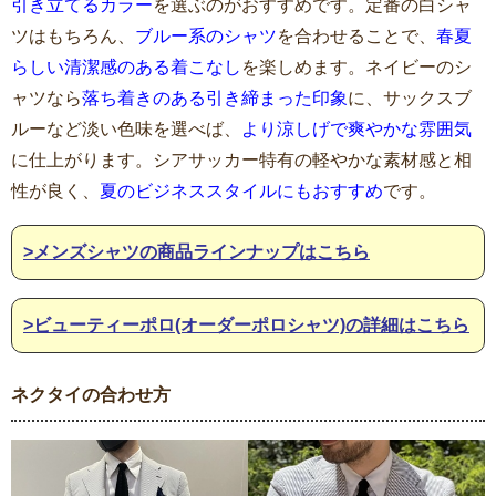
引き立てるカラー
を選ぶのがおすすめです。定番の白シャ
ツはもちろん、
ブルー系のシャツ
を合わせることで、
春夏
らしい清潔感のある着こなし
を楽しめます。ネイビーのシ
ャツなら
落ち着きのある引き締まった印象
に、サックスブ
ルーなど淡い色味を選べば、
より涼しげで爽やかな雰囲気
に仕上がります。シアサッカー特有の軽やかな素材感と相
性が良く、
夏のビジネススタイルにもおすすめ
です。
>メンズシャツの商品ラインナップはこちら
>ビューティーポロ(オーダーポロシャツ)の詳細はこちら
ネクタイの合わせ方