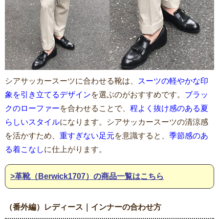
シアサッカースーツに合わせる靴は、
スーツの軽やかな印
象を引き立てるデザイン
を選ぶのがおすすめです。
ブラッ
クのローファー
を合わせることで、
程よく抜け感のある夏
らしいスタイル
になります。シアサッカースーツの清涼感
を活かすため、
重すぎない足元
を意識すると、
季節感のあ
る着こなし
に仕上がります。
>革靴（Berwick1707）の商品一覧はこちら
（番外編）レディース｜インナーの合わせ方