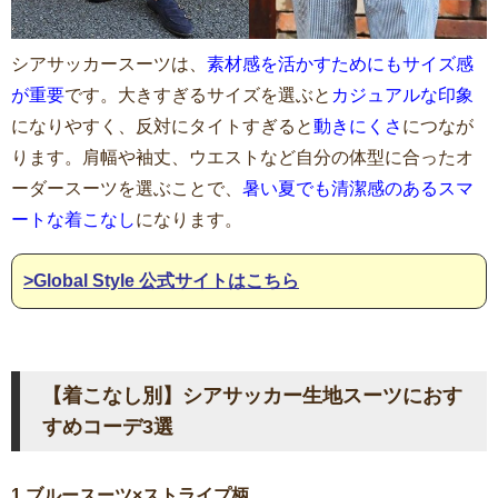
シアサッカースーツは、
素材感を活かすためにもサイズ感
が重要
です。大きすぎるサイズを選ぶと
カジュアルな印象
になりやすく、反対にタイトすぎると
動きにくさ
につなが
ります。肩幅や袖丈、ウエストなど自分の体型に合ったオ
ーダースーツを選ぶことで、
暑い夏でも清潔感のあるスマ
ートな着こなし
になります。
>Global Style 公式サイトはこちら
【着こなし別】シアサッカー生地スーツにおす
すめコーデ3選
1.ブルースーツ×ストライプ柄