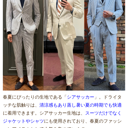
春夏にぴったりの生地である「
シアサッカー
」。ドライタ
ッチな肌触りは、
清涼感もあり蒸し暑い夏の時期でも快適
に着用できます。シアサッカー生地は、
スーツだけでなく
ジャケットやシャツ
にも使用されており、春夏のファッシ