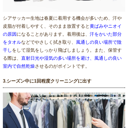
シアサッカー生地は春夏に着用する機会が多いため、汗や
皮脂が付着しやすく、そのまま放置すると
黄ばみやニオイ
の原因
になることがあります。着用後は、
汗をかいた部分
をタオル
などでやさしく拭き取り、
風通しの良い場所で陰
干し
をして湿気をしっかり飛ばしましょう。また、保管す
る際は、
直射日光や湿気の多い場所を避け、風通しの良い
室内で自然乾燥
させるのがポイントです。
3.シーズン中に1回程度クリーニングに出す