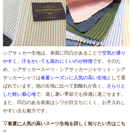
シアサッカー生地は、表面に凹凸があることで
空気が通り
やすく、汗をかいても蒸れにくいのが特徴
です。そのた
め、シアサッカースーツ・シアサッカージャケット・シア
サッカーシャツは
春夏シーズンに人気の高い生地
として選
ばれています。他の生地に比べて肌離れが良く、
さらりと
した軽い着心地
で、蒸し暑い季節でも快適に過ごせます。
また、凹凸のある表面はシワが目立ちにくく、お手入れし
やすい点も魅力です。
▽春夏に人気の高いスーツ生地を詳しく知りたい方はこち
ら。