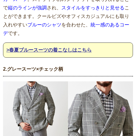
で
縦のラインが強調
され、
スタイルをすっきりと見せる
こ
とができます。クールビズやオフィスカジュアルにも取り
入れやすい
ブルーのシャツ
を合わせた、
統一感のあるコー
デ
です。
>春夏ブルースーツの着こなしはこちら
2.グレースーツ×チェック柄