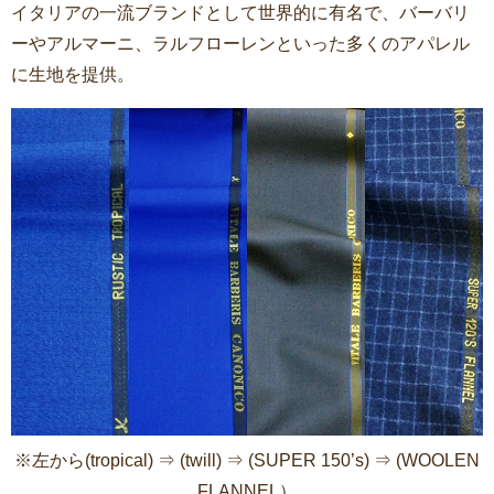
イタリアの一流ブランドとして世界的に有名で、バーバリ
ーやアルマーニ、ラルフローレンといった多くのアパレル
に生地を提供。
※左から(tropical) ⇒ (twill) ⇒ (SUPER 150’s) ⇒ (WOOLEN
FLANNEL）