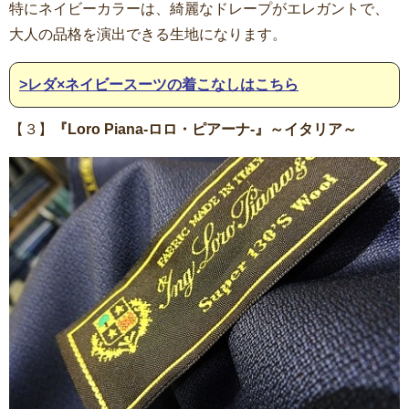
特にネイビーカラーは、綺麗なドレープがエレガントで、
大人の品格を演出できる生地になります。
>レダ×ネイビースーツの着こなしはこちら
【３】
『Loro Piana-ロロ・ピアーナ-』～イタリア～