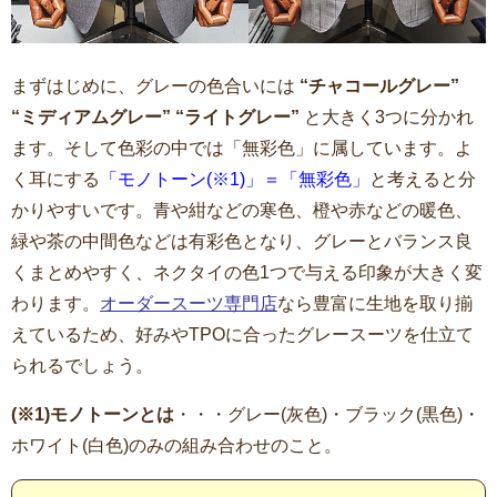
まずはじめに、グレーの色合いには
“チャコールグレー”
“ミディアムグレー” “ライトグレー”
と大きく3つに分かれ
ます。そして色彩の中では「無彩色」に属しています。よ
く耳にする
「モノトーン(※1)」＝「無彩色」
と考えると分
かりやすいです。青や紺などの寒色、橙や赤などの暖色、
緑や茶の中間色などは有彩色となり、グレーとバランス良
くまとめやすく、ネクタイの色1つで与える印象が大きく変
わります。
オーダースーツ専門店
なら豊富に生地を取り揃
えているため、好みやTPOに合ったグレースーツを仕立て
られるでしょう。
(※1)モノトーンとは
・・・グレー(灰色)・ブラック(黒色)・
ホワイト(白色)のみの組み合わせのこと。