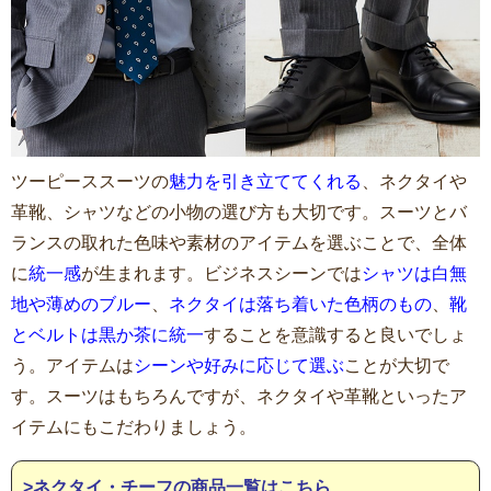
ツーピーススーツの
魅力を引き立ててくれる
、ネクタイや
革靴、シャツなどの小物の選び方も大切です。スーツとバ
ランスの取れた色味や素材のアイテムを選ぶことで、全体
に
統一感
が生まれます。ビジネスシーンでは
シャツは白無
地や薄めのブルー
、
ネクタイは落ち着いた色柄のもの
、
靴
とベルトは黒か茶に統一
することを意識すると良いでしょ
う。アイテムは
シーンや好みに応じて選ぶ
ことが大切で
す。スーツはもちろんですが、ネクタイや革靴といったア
イテムにもこだわりましょう。
>ネクタイ・チーフの商品一覧はこちら