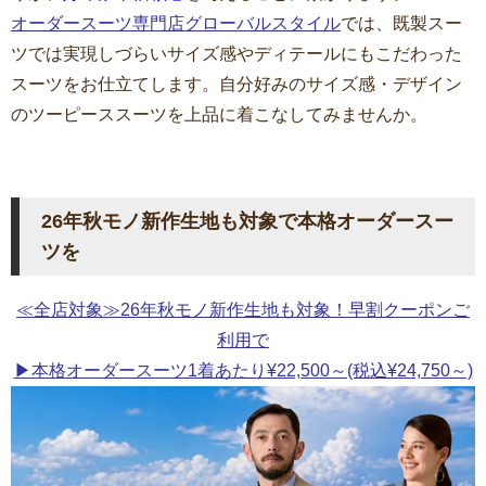
オーダースーツ専門店グローバルスタイル
では、既製スー
ツでは実現しづらいサイズ感やディテールにもこだわった
スーツをお仕立てします。自分好みのサイズ感・デザイン
のツーピーススーツを上品に着こなしてみませんか。
26年秋モノ新作生地も対象で本格オーダースー
ツを
≪全店対象≫26年秋モノ新作生地も対象！早割クーポンご
利用で
▶本格オーダースーツ1着あたり¥22,500～(税込¥24,750～)