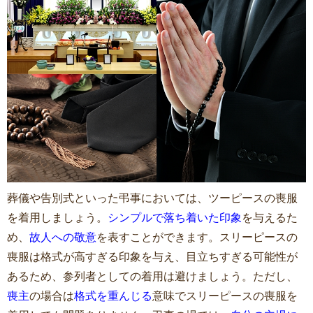
葬儀や告別式といった弔事においては、ツーピースの喪服
を着用しましょう。
シンプルで落ち着いた印象
を与えるた
め、
故人への敬意
を表すことができます。スリーピースの
喪服は格式が高すぎる印象を与え、目立ちすぎる可能性が
あるため、参列者としての着用は避けましょう。ただし、
喪主
の場合は
格式を重んじる
意味でスリーピースの喪服を