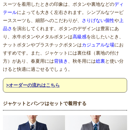
スーツを着用したときの印象は、ボタンや裏地などの
ディ
テール
によっても大きく左右されます。シンプルなツーピ
ーススーツも、細部へのこだわりが、
さりげない個性
や
上
品さ
を演出してくれます。ボタンのデザインは豊富にあ
り、水牛ボタンやメタルボタンは
高級感
を出したいとき、
ナットボタンやプラスチックボタンは
カジュアルな場
にお
すすめです。また、ジャケットには裏仕様（裏地の付け
方）があり、春夏用には
背抜き
、秋冬用には
総裏
と使い分
けると快適に過ごせるでしょう。
>オーダーの流れはこちら
ジャケットとパンツはセットで着用する