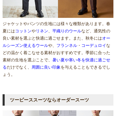
ジャケットやパンツの生地には様々な種類があります。春
夏には
コットン
や
リネン
、
平織りのウール
など、通気性の
良い素材を選ぶと快適に過ごせます。また、秋冬には
オー
ルシーズン使えるウール
や、
フランネル
・
コーデュロイ
な
どの温かく着こなせる素材がおすすめです。季節に合った
素材の生地を選ぶことで、
暑い夏や寒い冬を快適に過ごせ
る
だけでなく、
周囲に良い印象
を与えることもできるでし
ょう。
ツーピーススーツならオーダースーツ