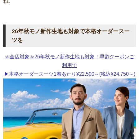
ね。
26年秋モノ新作生地も対象で本格オーダースー
ツを
≪全店対象≫26年秋モノ新作生地も対象！早割クーポンご
利用で
▶本格オーダースーツ1着あたり¥22,500～(税込¥24,750～)