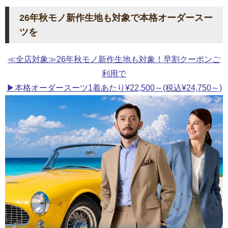
26年秋モノ新作生地も対象で本格オーダースー
ツを
≪全店対象≫26年秋モノ新作生地も対象！早割クーポンご
利用で
▶本格オーダースーツ1着あたり¥22,500～(税込¥24,750～)