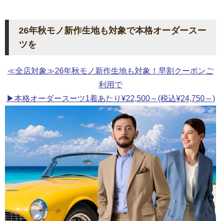
26年秋モノ新作生地も対象で本格オーダースー
ツを
≪全店対象≫26年秋モノ新作生地も対象！早割クーポンご
利用で
▶本格オーダースーツ1着あたり¥22,500～(税込¥24,750～)