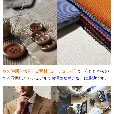
冬の時期を代表する素材 “コーデュロイ”
は、あたたかみの
ある雰囲気とカジュアルで
お洒落な着こなしに最適
です。