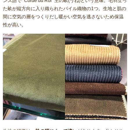
ンス語で “Corde du Roi” 王の畝(うね)という意味。毛羽立っ
た畝が縦方向に入り織られたパイル織物の1つ。生地と肌の
間に空気の層をつくりだし暖かい空気を逃さないため保温
性が高い。