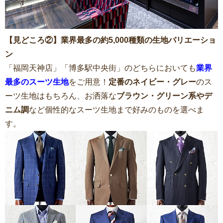
【見どころ②】業界最多の約5,000種類の生地バリエーショ
ン
「福岡天神店」「博多駅中央街」のどちらにおいても
業界
最多のスーツ生地
をご用意！
定番のネイビー・グレー
のス
ーツ生地はもちろん、お洒落な
ブラウン・グリーン系やデ
ニム調
など個性的なスーツ生地まで好みのものを選べま
す。