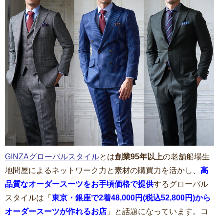
GINZAグローバルスタイル
とは
創業95年以上
の老舗船場生
地問屋によるネットワーク力と素材の購買力を活かし、
高
品質なオーダースーツをお手頃価格で提供
するグローバル
スタイルは「
東京・銀座で2着48,000円(税込52,800円)から
オーダースーツが作れるお店
」と話題になっています。コ