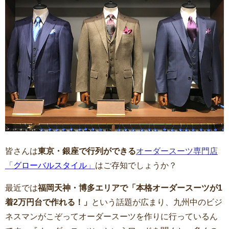
皆さんは
東京・銀座で行列ができる
オーダースーツ専門店
「
グローバルスタイル
」
はご存知でしょうか？
最近では
福岡天神・博多エリアで「本格オーダースーツが1
着2万円台で作れる！」
という話題が広まり、九州中のビジ
ネスマンがこぞってオーダースーツを作りに行っているん