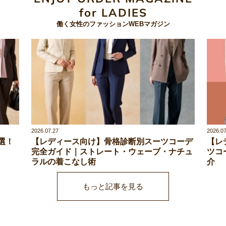
for LADIES
働く女性のファッションWEBマガジン
2026.07.27
2026.07
選！
【レディース向け】骨格診断別スーツコーデ
【レ
完全ガイド｜ストレート・ウェーブ・ナチュ
ツコ
ラルの着こなし術
介
もっと記事を見る