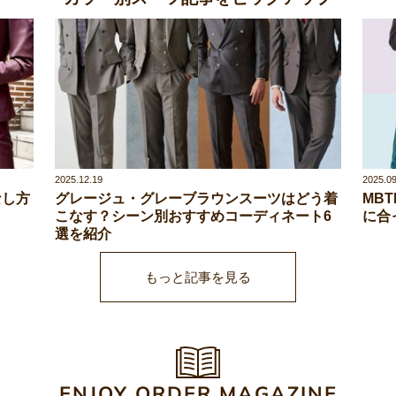
2025.12.19
2025.09
なし方
グレージュ・グレーブラウンスーツはどう着
MB
こなす？シーン別おすすめコーディネート6
に合
選を紹介
もっと記事を見る
ENJOY ORDER MAGAZINE