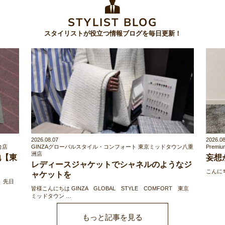
STYLIST BLOG
スタイリストが役立つ情報ブログを毎日更新！
2026.08.07
2026.08
台店
GINZAグローバルスタイル・コンフォート 東京ミッドタウン八重
Premi
洲店
地【東
妄想
レディースジャケットでシャネルのようなジ
こんに
ャケットを
 先日
皆様こんにちは GINZA GLOBAL STYLE COMFORT 東京
ミッドタウン …
もっと記事を見る