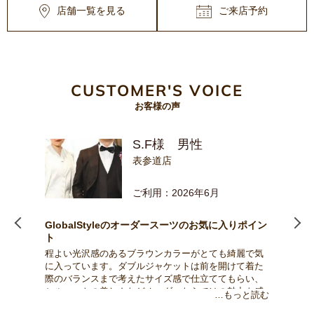
店舗一覧を見る
ご来店予約
CUSTOMER'S VOICE
お客様の声
S.F様 男性
表参道店
ご利用：2026年6月
ポイン
GlobalStyleのオーダースーツのお気に入りポイン
Glo
ト
ト
柔らか
程よい光沢感のあるブラウンカラーがとても綺麗で気
チャ
ースで
に入っています。ダブルジャケットは前を開けて着た
どち
ボタン
際のバランスまで考えたサイズ感で仕立ててもらい、
きそ
ある一
シルエットの美しさなどオーダーならではの魅力を感
ます
と読む
…もっと読む
じています。