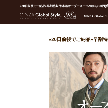
(
«20日前後でご納品»早割特典付!本格オーダースーツ2着45,000円
GINZA Global 
«20日前後でご納品»早割特