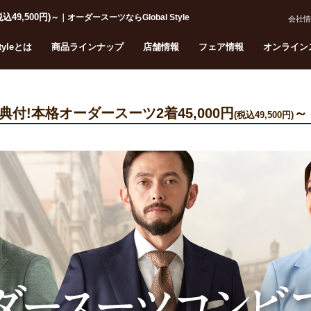
税込49,500円)
～｜オーダースーツならGlobal Style
会社情
Styleとは
商品ラインナップ
店舗情報
フェア情報
オンライン
典付!本格オーダースーツ2着45,000円
～
(税込49,500円)