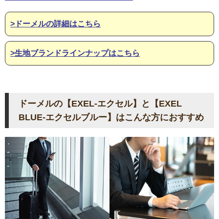
>ドーメルの詳細はこちら
>生地ブランドラインナップはこちら
ドーメルの【EXEL-エクセル】と【EXEL
BLUE-エクセルブルー】はこんな方におすすめ