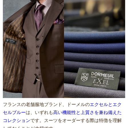
フランスの老舗服地ブランド、ドーメルの
エクセルとエク
セルブルー
は、いずれも
高い機能性と上質さを兼ね備えた
コレクション
です。スーツをオーダーする際は特徴を理解