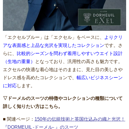
「エクセルブルー」は「エクセル」をベースに、
よりクリ
アな表面感と上品な光沢を実現したコレクション
です。さ
らに、
比較的シーズンを問わず着用しやすいウエイト設計
（生地の重量）
となっており、汎用性の高さも魅力です。
エクセルの快適な着心地はそのままに、見た目の美しさや
ドレス感を高めたコレクションで、
幅広いビジネスシーン
に対応
します。
▽ドーメルのスーツの特徴やコレクションの種類について
詳しく知りたい方はこちら。
■ 関連ページ：
150年の伝統技術と英国仕込みの織と光沢！
『DORMEUIL -ドーメル- 』のスーツ