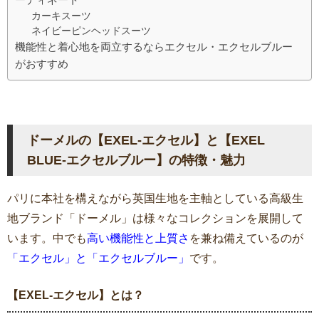
カーキスーツ
ネイビーピンヘッドスーツ
機能性と着心地を両立するならエクセル・エクセルブルー
がおすすめ
ドーメルの【EXEL-エクセル】と【EXEL
BLUE-エクセルブルー】の特徴・魅力
パリに本社を構えながら英国生地を主軸としている高級生
地ブランド「ドーメル」は様々なコレクションを展開して
います。中でも
高い機能性と上質さ
を兼ね備えているのが
「エクセル」と「エクセルブルー」
です。
【EXEL-エクセル】とは？