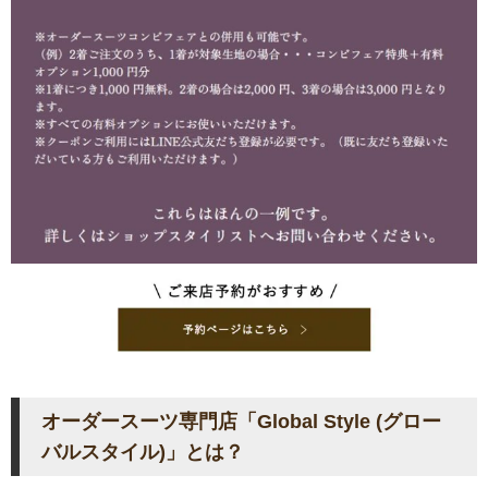
オーダースーツ専門店「Global Style (グロー
バルスタイル)」とは？