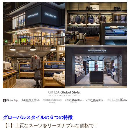
グローバルスタイルの６つの特徴
【1】上質なスーツをリーズナブルな価格で！