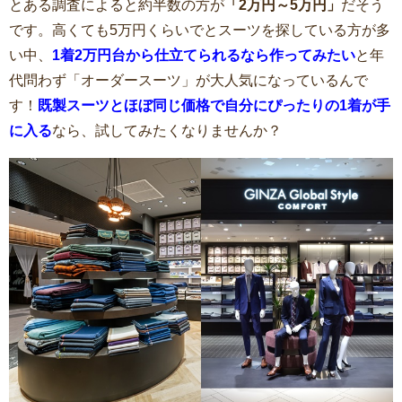
とある調査によると約半数の方が
「2万円～5万円」
だそう
です。高くても5万円くらいでとスーツを探している方が多
い中、
1着2万円台から仕立てられるなら作ってみたい
と年
代問わず「オーダースーツ」が大人気になっているんで
す！
既製スーツとほぼ同じ価格で自分にぴったりの1着が手
に入る
なら、試してみたくなりませんか？