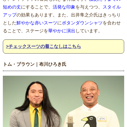
短めの丈
にすることで、
活発な印象
を与えつつ、
スタイル
アップ
の効果もあります。また、出井隼之介氏はきっちり
とした
鮮やかな赤いスーツ
に
ボタンダウンシャツ
を合わせ
ることで、ステージを
華やかに演出
しています。
>チェックスーツの着こなしはこちら
トム・ブラウン｜布川ひろき氏