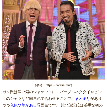
（参考：https://natalie.mu/）
ガク氏は深い紫のジャケットに、パープルネクタイやピン
クのシャツなど同系色で合わせることで、
まとまり
があり
つつ
色気や華がある
雰囲気です。 川北茂澄氏は派手な柄の