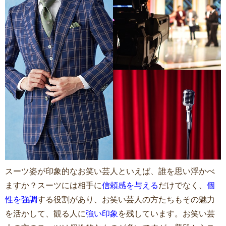
スーツ姿が印象的なお笑い芸人といえば、誰を思い浮かべ
ますか？スーツには相手に
信頼感を与える
だけでなく、
個
性を強調
する役割があり、お笑い芸人の方たちもその魅力
を活かして、観る人に
強い印象
を残しています。お笑い芸