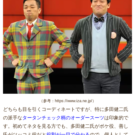
（参考：https://www.iza.ne.jp/）
どちらも目を引くコーディネートですが、特に多田健二氏
の派手な
タータンチェック柄のオーダースーツ
は印象的で
す。初めてネタを見る方でも、多田健二氏がボケ役、善し
氏がツッコミ役だと
役割が一目で分かる
ので、個人として