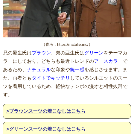
（参考：https://natalie.mu/）
兄の昴生氏は
ブラウン
、弟の亜生氏は
グリーン
をテーマカ
ラーにしており、どちらも最近トレンドの
アースカラー
で
あるため、
ナチュラル
な印象や
統一感
を感じさせます。ま
た、両者とも
タイトでキッチリ
しているシルエットのスー
ツを着用しているため、軽快なテンポの漫才と相性抜群で
す。
>ブラウンスーツの着こなしはこちら
>グリーンスーツの着こなしはこちら