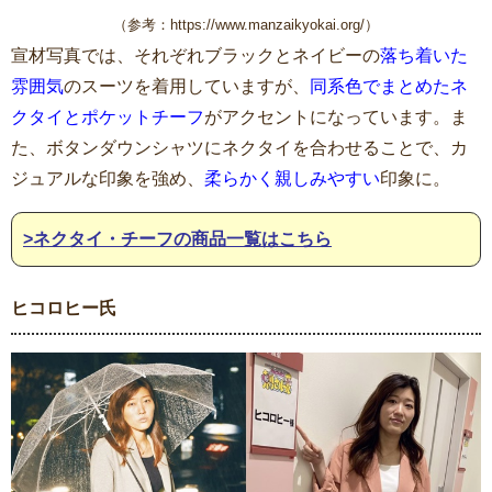
（参考：https://www.manzaikyokai.org/）
宣材写真では、それぞれブラックとネイビーの
落ち着いた
雰囲気
のスーツを着用していますが、
同系色でまとめたネ
クタイとポケットチーフ
がアクセントになっています。ま
た、ボタンダウンシャツにネクタイを合わせることで、カ
ジュアルな印象を強め、
柔らかく親しみやすい
印象に。
>ネクタイ・チーフの商品一覧はこちら
ヒコロヒー氏