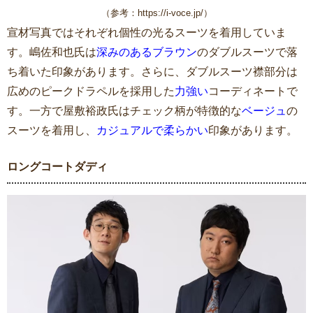
（参考：https://i-voce.jp/）
宣材写真ではそれぞれ個性の光るスーツを着用していま
す。嶋佐和也氏は
深みのあるブラウン
のダブルスーツで落
ち着いた印象があります。さらに、ダブルスーツ襟部分は
広めのピークドラペルを採用した
力強い
コーディネートで
す。一方で屋敷裕政氏はチェック柄が特徴的な
ベージュ
の
スーツを着用し、
カジュアルで柔らかい
印象があります。
ロングコートダディ