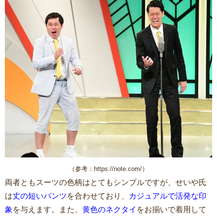
（参考：https://note.com/）
両者ともスーツの色柄はとてもシンプルですが、せいや氏
は
丈の短いパンツ
を合わせており、
カジュアルで活発な印
象
を与えます。また、
黄色のネクタイ
をお揃いで着用して