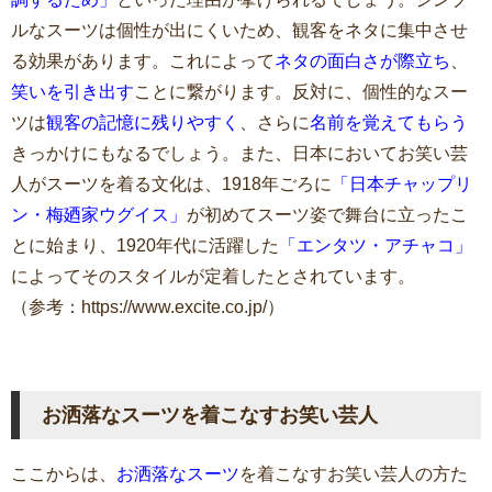
ルなスーツは個性が出にくいため、観客をネタに集中させ
る効果があります。これによって
ネタの面白さが際立ち
、
笑いを引き出す
ことに繋がります。反対に、個性的なスー
ツは
観客の記憶に残りやすく
、さらに
名前を覚えてもらう
きっかけにもなるでしょう。また、日本においてお笑い芸
人がスーツを着る文化は、1918年ごろに
「日本チャップリ
ン・梅廼家ウグイス」
が初めてスーツ姿で舞台に立ったこ
とに始まり、1920年代に活躍した
「エンタツ・アチャコ」
によってそのスタイルが定着したとされています。
（参考：https://www.excite.co.jp/）
お洒落なスーツを着こなすお笑い芸人
ここからは、
お洒落なスーツ
を着こなすお笑い芸人の方た