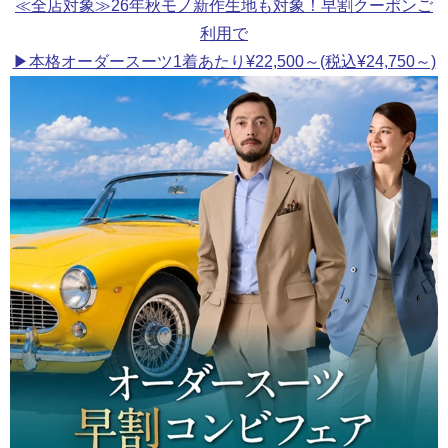
≪全店対象≫26年秋モノ新作生地も対象！早割クーポンご
利用で
▶本格オーダースーツ1着あたり¥22,500～(税込¥24,750～)