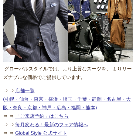
グローバルスタイルでは、より上質なスーツを、 よりリー
ズナブルな価格でご提供しています。
⇒ ⇒
店舗一覧
(札幌・仙台・東京・横浜・埼玉・千葉・静岡・名古屋・大
阪・奈良・京都・神戸・広島・福岡・熊本)
⇒ ⇒
「ご来店予約」はこちら
⇒ ⇒
毎月変わる
！
最新のフェア情報へ
⇒ ⇒
Global Style 公式サイト