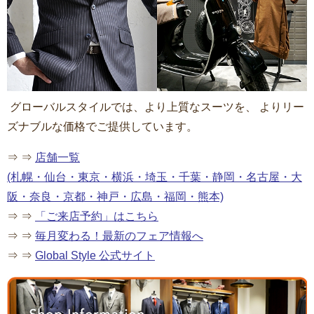
グローバルスタイルでは、より上質なスーツを、 よりリー
ズナブルな価格でご提供しています。
⇒ ⇒
店舗一覧
(札幌・仙台・東京・横浜・埼玉・千葉・静岡・名古屋・大
阪・奈良・京都・神戸・広島・福岡・熊本)
⇒ ⇒
「ご来店予約」はこちら
⇒ ⇒
毎月変わる
！
最新のフェア情報へ
⇒ ⇒
Global Style 公式サイト