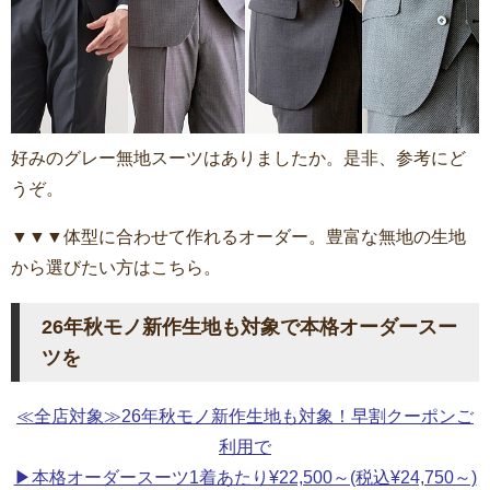
好みのグレー無地スーツはありましたか。是非、参考にど
うぞ。
▼▼▼体型に合わせて作れるオーダー。豊富な無地の生地
から選びたい方はこちら。
26年秋モノ新作生地も対象で本格オーダースー
ツを
≪全店対象≫26年秋モノ新作生地も対象！早割クーポンご
利用で
▶本格オーダースーツ1着あたり¥22,500～(税込¥24,750～)