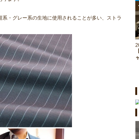
紺系・グレー系の生地に使用されることが多い、ストラ
2026.06.26
2
【アンケート調査】男女別スーツが似合うと思
う芸能人ランキングTOP10！栄えある1位に選
ばれたのは？