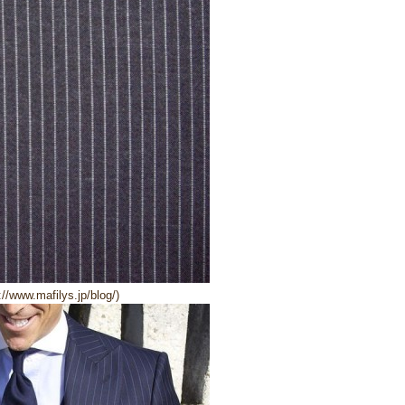
/www.mafilys.jp/blog/)