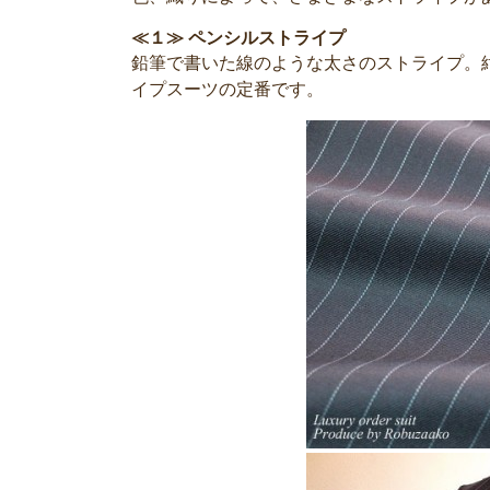
≪１≫ ペンシルストライプ
鉛筆で書いた線のような太さのストライプ。
イプスーツの定番です。