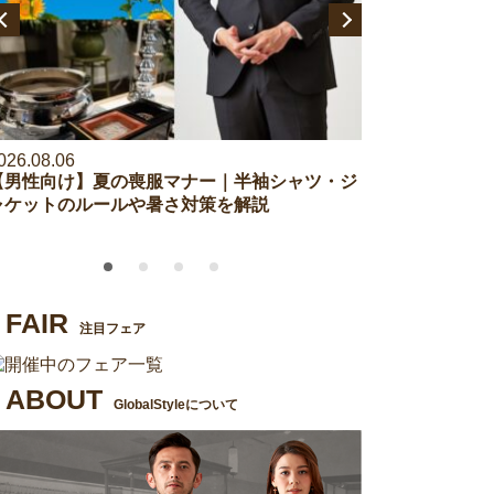
026.08.06
2026.07.27
【男性向け】夏の喪服マナー｜半袖シャツ・ジ
【アンケート調
ャケットのルールや暑さ対策を解説
セレモニーイベ
も調査！
FAIR
注目フェア
ABOUT
GlobalStyleについて