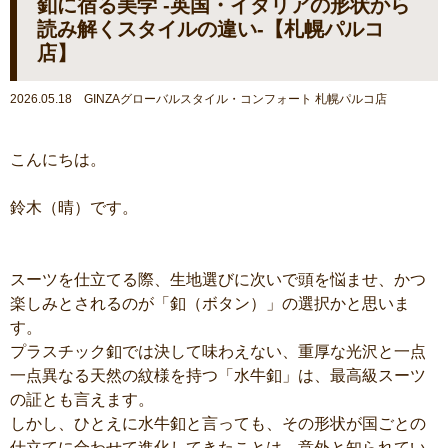
釦に宿る美学 -英国・イタリアの形状から
読み解くスタイルの違い-【札幌パルコ
店】
2026.05.18 GINZAグローバルスタイル・コンフォート 札幌パルコ店
こんにちは。
鈴木（晴）です。
スーツを仕立てる際、生地選びに次いで頭を悩ませ、かつ
楽しみとされるのが「釦（ボタン）」の選択かと思いま
す。
プラスチック釦では決して味わえない、重厚な光沢と一点
一点異なる天然の紋様を持つ「水牛釦」は、最高級スーツ
の証とも言えます。
しかし、ひとえに水牛釦と言っても、その形状が国ごとの
仕立てに合わせて進化してきたことは、意外と知られてい