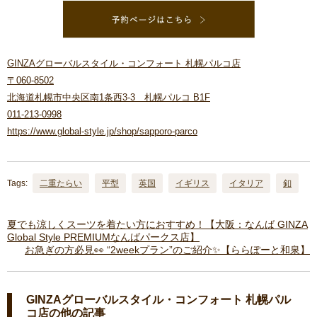
GINZAグローバルスタイル・コンフォート 札幌パルコ店
〒060-8502
北海道札幌市中央区南1条西3-3 札幌パルコ B1F
011-213-0998
https://www.global-style.jp/shop/sapporo-parco
Tags:
二重たらい
平型
英国
イギリス
イタリア
釦
夏でも涼しくスーツを着たい方におすすめ！【大阪：なんば GINZA
Global Style PREMIUMなんばパークス店】
お急ぎの方必見👀 “2weekプラン”のご紹介✨【ららぽーと和泉】
GINZAグローバルスタイル・コンフォート 札幌パル
コ店の他の記事