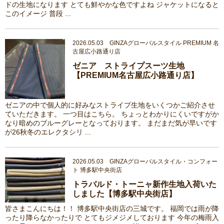
ドの生地になります とても鮮やかな色ですよね ジャケットになると
このイメージ 普段 ...
2026.05.03 GINZAグローバルスタイル PREMIUM 名
古屋広小路通り店
ゼニア ストライプスーツ生地
【PREMIUM名古屋広小路通り店】
ゼニアの中で個人的に好みなストライプ生地をいくつかご紹介させ
ていただきます。 一つ目はこちら。 ちょっとわかりにくいですがか
なり暗めのブルーグレーとなっております。 まだまだ気が早いです
が26秋冬のエレクタシリ ...
2026.05.03 GINZAグローバルスタイル・コンフォー
ト 博多駅中央街店
トラバルド・トーニャ新作生地入荷いた
しました【博多駅中央街店】
皆さまこんにちは！！ 博多駅中央街店の三城です。 福岡では雨が降
ったり降らなかったりで とてもジメジメしております 今年の梅雨入