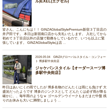
ル)EXEL(エクセル)
皆さん、こんにちは！！ GINZAGlobalStylePremium新宿３丁目店の
井戸田です。 本日は新宿南口店から失礼いたします。 入社してから
初めて３丁目店以外の店舗で勤務をしているので、いつも以上に緊
張しています。 GINZAGlobalStyleは店 ...
2026.05.04 GINZAグローバルスタイル・コンフォー
ト 博多駅中央街店
ジャケパンスタイル【オーダースーツ博
多駅中央街店】
昨日はあいにくの雨でしたが 博多名物のどんたくは雨にも負けず 大
盛況だったようです 博多のジンクスとして どんたくは必ず雨が降る
確かに、、毎年雨のようなｗ ゴールデンウイークもまだまだ中盤 残
りのお休みも大いに満喫しましょう ...