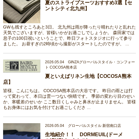
夏のストライプスーツおすすめ3選【セ
ントシティ北九州】
GWも残すところあと3日。 北九州は雨が降ったり晴れたりと乱れた
天気でございますが、皆様いかがお過ごしでしょうか。 森田家では
息子の100日祝いということで、昨日フォトスタジオに行って参り
ました。 お昼すぎの2時頃から撮影がスタートしたのですが、 ...
2026.05.04 GINZAグローバルスタイル・コンフォー
ト COCOSA熊本店
夏といえばリネン生地【COCOSA熊本
店】
皆様、こんにちは。 COCOSA熊本店の大谷です。 昨日の雨とは打
って変わって、本日は雲一つない快晴です。 季節の変わり目のせい
か、寒暖差のせいか ここ数日くしゃみと鼻水が止まりません。 皆様
もお身体にはお気を付けてお過ごしくださ ...
2026.05.04 グローバルスタイル 新宿南口店
生地紹介！！ DORMEUIL(ドーメ