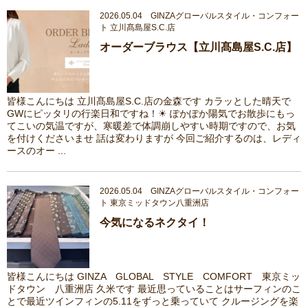
2026.05.04 GINZAグローバルスタイル・コンフォー
ト 立川髙島屋S.C.店
オーダーブラウス【立川髙島屋S.C.店】
皆様こんにちは 立川髙島屋S.C.店の金森です カラッとした晴天で
GWにピッタリの行楽日和ですね！☀ ぽかぽか陽気でお散歩にもっ
てこいの気温ですが、寒暖差で体調崩しやすい時期ですので、お気
を付けくださいませ 話は変わりますが 今回ご紹介するのは、レディ
ースのオー ...
2026.05.04 GINZAグローバルスタイル・コンフォー
ト 東京ミッドタウン八重洲店
今気になるネクタイ！
皆様こんにちは GINZA GLOBAL STYLE COMFORT 東京ミッ
ドタウン 八重洲店 久米です 最近思っていることはサーフィンのこ
とで最近ツインフィンの5.11をずっと乗っていて クルージングを楽