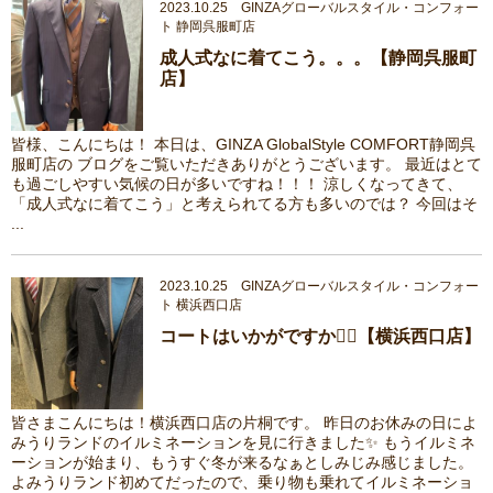
2023.10.25 GINZAグローバルスタイル・コンフォー
ト 静岡呉服町店
成人式なに着てこう。。。【静岡呉服町
店】
皆様、こんにちは！ 本日は、GINZA GlobalStyle COMFORT静岡呉
服町店の ブログをご覧いただきありがとうございます。 最近はとて
も過ごしやすい気候の日が多いですね！！！ 涼しくなってきて、
「成人式なに着てこう」と考えられてる方も多いのでは？ 今回はそ
...
2023.10.25 GINZAグローバルスタイル・コンフォー
ト 横浜西口店
コートはいかがですか💁‍♀️【横浜西口店】
皆さまこんにちは！横浜西口店の片桐です。 昨日のお休みの日によ
みうりランドのイルミネーションを見に行きました✨ もうイルミネ
ーションが始まり、もうすぐ冬が来るなぁとしみじみ感じました。
よみうりランド初めてだったので、乗り物も乗れてイルミネーショ