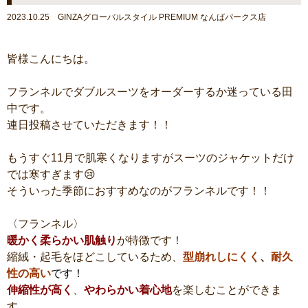
2023.10.25 GINZAグローバルスタイル PREMIUM なんばパークス店
皆様こんにちは。
フランネルでダブルスーツをオーダーするか迷っている田
中です。
連日投稿させていただきます！！
もうすぐ11月で肌寒くなりますがスーツのジャケットだけ
では寒すぎます😢
そういった季節におすすめなのがフランネルです！！
〈フランネル〉
暖かく柔らかい肌触り
が特徴です！
縮絨・起毛をほどこしているため、
型崩れしにくく
、
耐久
性の高い
です！
伸縮性が高く
、
やわらかい着心地
を楽しむことができま
す。