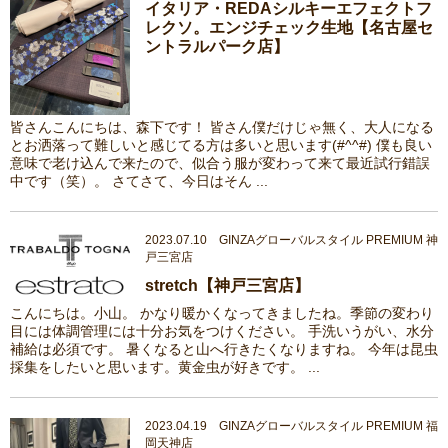
イタリア・REDAシルキーエフェクトフ
レクソ。エンジチェック生地【名古屋セ
ントラルパーク店】
皆さんこんにちは、森下です！ 皆さん僕だけじゃ無く、大人になる
とお洒落って難しいと感じてる方は多いと思います(#^^#) 僕も良い
意味で老け込んで来たので、似合う服が変わって来て最近試行錯誤
中です（笑）。 さてさて、今日はそん ...
2023.07.10 GINZAグローバルスタイル PREMIUM 神
戸三宮店
stretch【神戸三宮店】
こんにちは。小山。 かなり暖かくなってきましたね。季節の変わり
目には体調管理には十分お気をつけください。 手洗いうがい、水分
補給は必須です。 暑くなると山へ行きたくなりますね。 今年は昆虫
採集をしたいと思います。黄金虫が好きです。 ...
2023.04.19 GINZAグローバルスタイル PREMIUM 福
岡天神店