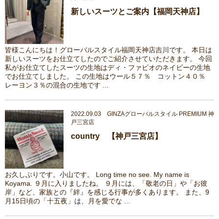
新しいスーツとご案内【福岡天神店】
皆様こんにちは！グローバルスタイル福岡天神店吉川です。 本日は
新しいスーツをお仕立てしたのでご紹介させていただきます。 今回
私がお仕立てしたスーツの生地はディ・ファビオのネイビーの生地
でお仕立てしました。 この生地はウール５７％ コットン４０％
レーヨン３％の混合の生地です ...
2022.09.03 GINZAグローバルスタイル PREMIUM 神
戸三宮店
country 【神戸三宮店】
お久しぶりです。小山です。 Long time no see. My name is
Koyama. ９月に入りましたね。 ９月には、「敬老の日」や「お彼
岸」など、家族との『絆』を感じる行事が多くあります。 また、9
月15日頃の「十五夜」は、月を愛でな ...