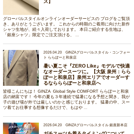
ス】
グローバルスタイルオンラインオーダーサービスの ブログをご覧頂
き、ありがとうございます。 これからの時期のご着用に向けた新作
シャツ生地が、続々入荷しております。 本日ご紹介する生地は、
「銀座シャツ」限定でご注文頂ける、 ...
2026.04.20 GINZAグローバルスタイル・コンフォー
ト ららぽーと和泉店
暑い夏こそ『ZERO Like』モデルで快適
なオーダースーツに。【大阪 泉州：らら
ぽーと和泉店】泉州エリアでオーダーす
るならららぽーと和泉店へ
皆様こんにちは！ GINZA Global Style COMFORT ららぽーと和泉
店の納富です！ 今年の夏も３年連続で猛暑になる予想と聞き、我が
子の遊び場が外では厳しいのかと感じております。 猛暑の中、スー
ツ着てお仕事する想像するだけで、もはや ...
2026.04.20 GINZAグローバルスタイル 銀座新本店
ガチスーツを着るタイミングについて