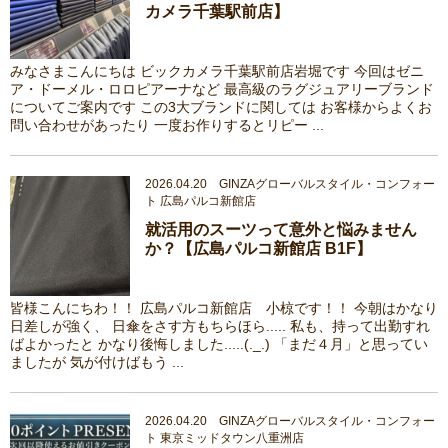
カメラ千葉駅前店】
みなさまこんにちは ビックカメラ千葉駅前店岩堀です 今回はゼニ
ア・ドーメル・ロロピアーナなど 最高級のラグジュアリーブランド
についてご案内です この3大ブランドに関しては お客様からよくお
問い合わせがあったり 一度お作りするとリピー ...
2026.04.20 GINZAグローバルスタイル・コンフォー
ト 広島パルコ新館店
就活用のスーツって意外と悩みません
か？【広島パルコ新館店 B1F】
皆様こんにちわ！！ 広島パルコ新館店 小椋です！！ 今朝はかなり
日差しが強く、 日傘をさす方もちらほら..... 私も、持って出勤すれ
ばよかったと かなり後悔しました.....(._.) 「まだ４月」と思ってい
ましたが 気が付けばもう ...
2026.04.20 GINZAグローバルスタイル・コンフォー
ト 東京ミッドタウン八重洲店