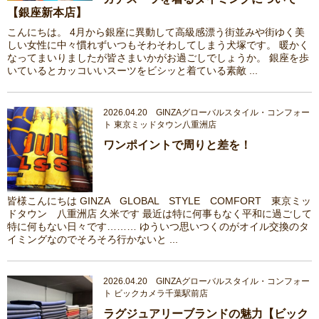
【銀座新本店】
こんにちは。 4月から銀座に異動して高級感漂う街並みや街ゆく美
しい女性に中々慣れずいつもそわそわしてしまう犬塚です。 暖かく
なってまいりましたが皆さまいかがお過ごしでしょうか。 銀座を歩
いているとカッコいいスーツをビシッと着ている素敵 ...
2026.04.20 GINZAグローバルスタイル・コンフォー
ト 東京ミッドタウン八重洲店
ワンポイントで周りと差を！
皆様こんにちは GINZA GLOBAL STYLE COMFORT 東京ミッ
ドタウン 八重洲店 久米です 最近は特に何事もなく平和に過ごして
特に何もない日々です……… ゆういつ思いつくのがオイル交換のタ
イミングなのでそろそろ行かないと ...
2026.04.20 GINZAグローバルスタイル・コンフォー
ト ビックカメラ千葉駅前店
ラグジュアリーブランドの魅力【ビック