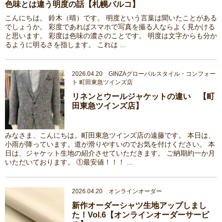
色味とは違う明度の話【札幌パルコ】
こんにちは。 鈴木（晴）です。 明度という言葉は聞いたことがある
でしょうか。 彩度であればスマホで写真を撮る人ならよく見かける
と思います。 彩度は色味の濃さのことです。 明度は文字からも分か
るように明るさを指します。 これは ...
2026.04.20 GINZAグローバルスタイル・コンフォー
ト 町田東急ツインズ店
リネンとウールジャケットの違い 【町
田東急ツインズ店】
みなさま、こんにちは。町田東急ツインズ店の遠藤です。 本日は、
小雨が降っています。道が滑りやすいのでお気を付けください。 本
日は、ジャケット生地の紹介させていただきます。 ご納期約一か月
いただいております。 ①最安値！！！ ...
2026.04.20 オンラインオーダー
新作オーダーシャツ生地アップしまし
た！Vol.6【オンラインオーダーサービ