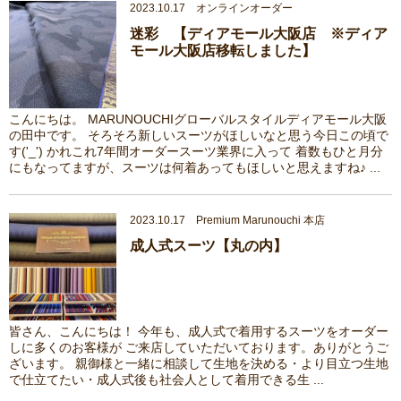
2023.10.17 オンラインオーダー
迷彩 【ディアモール大阪店 ※ディア
モール大阪店移転しました】
こんにちは。 MARUNOUCHIグローバルスタイルディアモール大阪
の田中です。 そろそろ新しいスーツがほしいなと思う今日この頃で
す('_') かれこれ7年間オーダースーツ業界に入って 着数もひと月分
にもなってますが、スーツは何着あってもほしいと思えますね♪ ...
2023.10.17 Premium Marunouchi 本店
成人式スーツ【丸の内】
皆さん、こんにちは！ 今年も、成人式で着用するスーツをオーダー
しに多くのお客様が ご来店していただいております。ありがとうご
ざいます。 親御様と一緒に相談して生地を決める・より目立つ生地
で仕立てたい・成人式後も社会人として着用できる生 ...