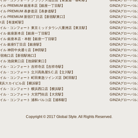
スタイル・コンフォート クラックス仙台店【青葉通一番町駅】
GINZAグローバ
イル PREMIUM 銀座本店【銀座一丁目駅】
GINZAグロー
イル PREMIUM 表参道店【表参道駅】
GINZAグローバ
イル PREMIUM 新宿3丁目店【新宿駅東口】
GINZAグローバル
chi 本店【有楽町駅】
GINZAグローバ
スタイル・コンフォート 東京ミッドタウン八重洲店【東京駅】
GINZAグローバ
タイル 銀座新本店【銀座一丁目駅】
GINZAグローバ
タイル 銀座本店・本館【銀座一丁目駅】
GINZAグローバ
タイル 銀座5丁目店【銀座駅】
GINZAグローバ
タイル 神田中央通り店【神田駅】
GINZAグローバ
新宿南口店【新宿駅南口】
GINZAグローバ
タイル 池袋東口店【池袋駅東口】
GINZAグロー
タイル・コンフォート 吉祥寺店【吉祥寺駅】
GINZAグローバ
タイル・コンフォート 立川髙島屋S.C.店【立川駅】
GINZAグローバル
スタイル・コンフォート 町田東急ツインズ店【町田駅】
GINZAグローバ
uchi 横浜スカイビル店【横浜駅】
GINZAグローバル
タイル・コンフォート 横浜西口店【横浜駅】
GINZAグローバ
タイル・コンフォート 大宮門街店【大宮駅】
GINZAグローバ
タイル・コンフォート 浦和パルコ店【浦和駅】
GINZAグローバ
Copyright © 2017 Global Style. All Rights Reserved.