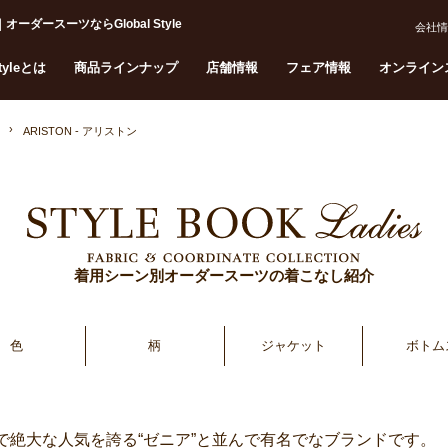
ーダースーツならGlobal Style
会社情
Styleとは
商品ラインナップ
店舗情報
フェア情報
オンライン
ARISTON - アリストン
着用シーン別オーダースーツの着こなし紹介
色
柄
ジャケット
ボトム
ストレート/ワイドパンツ（メンズデザイン:型）
アで絶大な人気を誇る“ゼニア”と並んで有名でなブランドです。