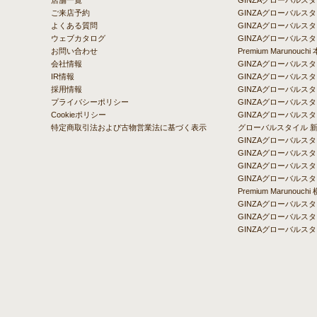
店舗一覧
GINZAグローバル
ご来店予約
GINZAグローバルスタ
よくある質問
GINZAグローバルスタ
ウェブカタログ
GINZAグローバルスタ
お問い合わせ
Premium Marunou
会社情報
GINZAグローバル
IR情報
GINZAグローバルス
採用情報
GINZAグローバルス
プライバシーポリシー
GINZAグローバルス
Cookieポリシー
GINZAグローバルス
特定商取引法および古物営業法に基づく表示
グローバルスタイル 
GINZAグローバルス
GINZAグローバルス
GINZAグローバルス
GINZAグローバル
Premium Maruno
GINZAグローバルス
GINZAグローバルス
GINZAグローバルス