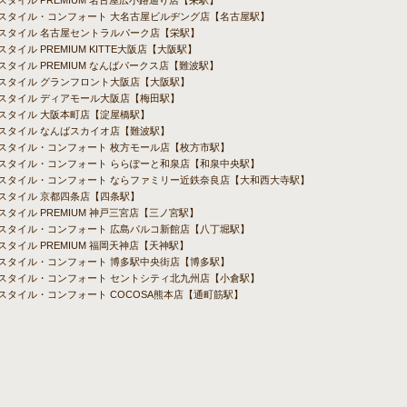
ルスタイル PREMIUM 名古屋広小路通り店【栄駅】
バルスタイル・コンフォート 大名古屋ビルヂング店【名古屋駅】
ルスタイル 名古屋セントラルパーク店【栄駅】
スタイル PREMIUM KITTE大阪店【大阪駅】
ルスタイル PREMIUM なんばパークス店【難波駅】
ルスタイル グランフロント大阪店【大阪駅】
ルスタイル ディアモール大阪店【梅田駅】
ルスタイル 大阪本町店【淀屋橋駅】
ルスタイル なんばスカイオ店【難波駅】
ルスタイル・コンフォート 枚方モール店【枚方市駅】
ルスタイル・コンフォート ららぽーと和泉店【和泉中央駅】
バルスタイル・コンフォート ならファミリー近鉄奈良店【大和西大寺駅】
ルスタイル 京都四条店【四条駅】
スタイル PREMIUM 神戸三宮店【三ノ宮駅】
ルスタイル・コンフォート 広島パルコ新館店【八丁堀駅】
スタイル PREMIUM 福岡天神店【天神駅】
ルスタイル・コンフォート 博多駅中央街店【博多駅】
ルスタイル・コンフォート セントシティ北九州店【小倉駅】
ルスタイル・コンフォート COCOSA熊本店【通町筋駅】