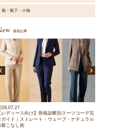
靴・靴下・小物
New
最新記事
026.07.27
2026.07.10
【レディース向け】骨格診断別スーツコーデ完
【レディース向
全ガイド｜ストレート・ウェーブ・ナチュラル
コーデ24選｜
の着こなし術