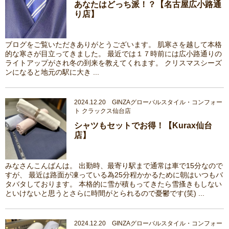
あなたはどっち派！？【名古屋広小路通
り店】
ブログをご覧いただきありがとうございます。 肌寒さを越して本格
的な寒さが目立ってきました。 最近では１７時前には広小路通りの
ライトアップがされ冬の到来を教えてくれます。 クリスマスシーズ
ンになると地元の駅に大き ...
2024.12.20 GINZAグローバルスタイル・コンフォー
ト クラックス仙台店
シャツもセットでお得！【Kurax仙台
店】
みなさんこんばんは。 出勤時、最寄り駅まで通常は車で15分なので
すが、 最近は路面が凍っている為25分程かかるために朝はいつもバ
タバタしております。 本格的に雪が積もってきたら雪搔きもしない
といけないと思うとさらに時間がとられるので憂鬱です(笑) ...
2024.12.20 GINZAグローバルスタイル・コンフォー