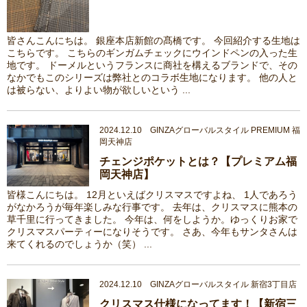
皆さんこんにちは。 銀座本店新館の髙橋です。 今回紹介する生地は
こちらです。 こちらのギンガムチェックにウインドペンの入った生
地です。 ドーメルというフランスに商社を構えるブランドで、その
なかでもこのシリーズは弊社とのコラボ生地になります。 他の人と
は被らない、よりよい物が欲しいという ...
2024.12.10 GINZAグローバルスタイル PREMIUM 福
岡天神店
チェンジポケットとは？【プレミアム福
岡天神店】
皆様こんにちは。 12月といえばクリスマスですよね、 1人であろう
がなかろうが毎年楽しみな行事です。 去年は、クリスマスに熊本の
草千里に行ってきました。 今年は、何をしようか。ゆっくりお家で
クリスマスパーティーになりそうです。 さあ、今年もサンタさんは
来てくれるのでしょうか（笑） ...
2024.12.10 GINZAグローバルスタイル 新宿3丁目店
クリスマス仕様になってます！【新宿三