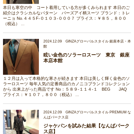
本日も寒空の中 コート着用している方が多くみられます 本日のご
紹介はクラシカルなパターン バーズアイ柄スーツ ブランド：トレ
ーニョ No.４４５F-０１０３-０００７ プライス：￥８５，８００
（税込） ...
2024.12.09 GINZAグローバルスタイル 銀座本店・本
館
眩い金色のソラーロスーツ 東京 銀座
本店本館
１２月は入って本格的な寒さが続きます 本日は美しく輝く金色のソ
ラーロスーツ 毎年人気の定番商品のカノニコブランドコレクション
から 出来上がった商品です No：５８９-１１４-１ BEG JAQ
プライス：￥１０７，８００（税込） ...
2024.12.09 GINZAグローバルスタイル PREMIUM な
んばパークス店
ジャケパンを試みた結果【なんばパーク
ス店】