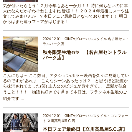
気が付いたらもう１２月今年もあと一か月！！ 特に何もないのに年
末はなんだかそわそわしますね 皆様！！ ２０２４年最後にスーツ注
文してみませんか！? 本日フェア最終日となっております！！ 明日
からはまた違うフェアがはじまる！ ...
2024.12.01 GINZAグローバルスタイル 名古屋セント
ラルパーク店
秋冬限定生地⛄✨ 【名古屋セントラル
パーク店】
こんにちは～ ここ数日、アクション/ホラー映画を久々に見返してい
るのですが あれま こんなシーンあったっけ？ と思うほど記憶か
ら抹消されてました(笑) 主人公のビジュが良すぎて… 黒髪が似合
うこと！！！ 物語も好きです✌ さて本日は、フランネル生地のご
紹介です ...
2024.12.01 GINZAグローバルスタイル・コンフォー
ト 立川髙島屋S.C.店
本日フェア最終日【立川髙島屋S.C.店】