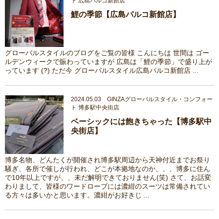
ト 広島パルコ新館店
鯉の季節【広島パルコ新館店】
グローバルスタイルのブログをご覧の皆様 こんにちは 世間は ゴー
ルデンウィークで賑わっていますが 広島は「鯉の季節」で盛り上が
っています (?) ただ今 グローバルスタイル広島パルコ新館店 ...
2024.05.03 GINZAグローバルスタイル・コンフォー
ト 博多駅中央街店
ベーシックには飽きちゃった【博多駅中
央街店】
博多名物、どんたくが開催され博多駅周辺から天神付近までお祭り
騒ぎ、各所で催しが行われ、どこが本拠地なのか、、、博多に住ん
で10年以上ですが、、未だ解明できておりません(笑) さて、お話変
わりまして、皆様のワードローブには濃紺のスーツは常備されてい
る方々は多いかと思います。濃紺がお好きじ ...