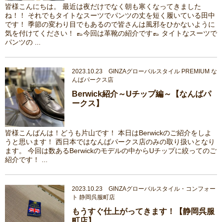
皆様こんにちは。 最近は夜だけでなく朝も寒くなってきました
ね！！ それでもタイトなスーツでパンツの丈を短く履いている田中
です！ 季節の変わり目でもあるので皆さんは風邪をひかないように
気を付けてください！ 👞今回は革靴の紹介です👞 タイトなスーツで
パンツの ...
2023.10.23 GINZAグローバルスタイル PREMIUM な
んばパークス店
Berwick紹介～Uチップ編～【なんばパ
ークス】
皆様こんばんは！どうも片山です！ 本日はBerwickのご紹介をしよ
うと思います！ 西日本ではなんばパークス店のみの取り扱いとなり
ます。 今回は数あるBerwickのモデルの中からUチップに絞ってのご
紹介です！ ...
2023.10.23 GINZAグローバルスタイル・コンフォー
ト 静岡呉服町店
もうすぐ仕上がってきます！【静岡呉服
町店】