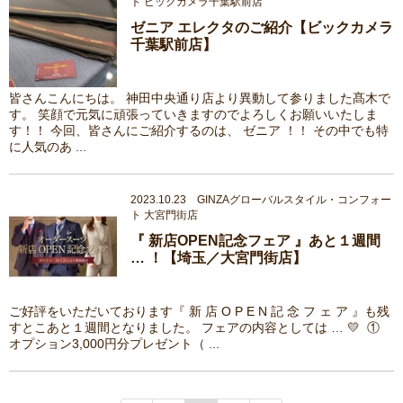
ト ビックカメラ千葉駅前店
ゼニア エレクタのご紹介【ビックカメラ
千葉駅前店】
皆さんこんにちは。 神田中央通り店より異動して参りました髙木で
す。 笑顔で元気に頑張っていきますのでよろしくお願いいたしま
す！！ 今回、皆さんにご紹介するのは、 ゼニア ！！ その中でも特
に人気のあ ...
2023.10.23 GINZAグローバルスタイル・コンフォー
ト 大宮門街店
『 新店OPEN記念フェア 』あと１週間
… ！【埼玉／大宮門街店】
ご好評をいただいております『 新 店 O P E N 記 念 フ ェ ア 』も残
すとこあと１週間となりました。 フェアの内容としては … 💛 ①
オプション3,000円分プレゼント（ ...