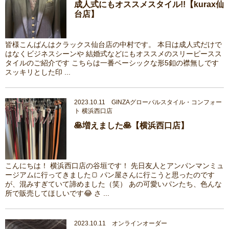
成人式にもオススメスタイル!!【kurax仙
台店】
皆様こんばんはクラックス仙台店の中村です。 本日は成人式だけで
はなくビジネスシーンや 結婚式などにもオススメのスリーピースス
タイルのご紹介です こちらは一番ベーシックな形5釦の襟無しです
スッキリとした印 ...
2023.10.11 GINZAグローバルスタイル・コンフォー
ト 横浜西口店
🥞増えました🥞【横浜西口店】
こんにちは！ 横浜西口店の谷垣です！ 先日友人とアンパンマンミュ
ージアムに行ってきました🍞 パン屋さんに行こうと思ったのです
が、混みすぎていて諦めました（笑） あの可愛いパンたち、色んな
所で販売してほしいです😂 さ ...
2023.10.11 オンラインオーダー