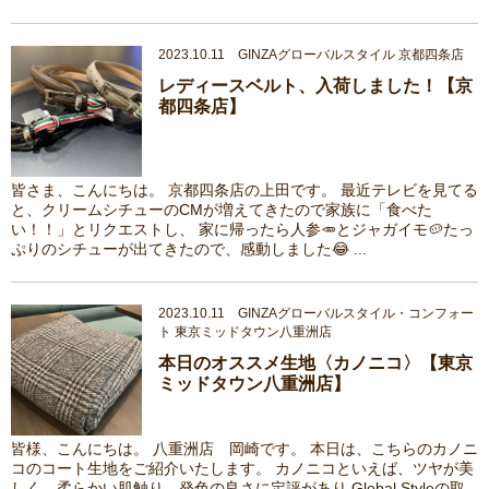
2023.10.11 GINZAグローバルスタイル 京都四条店
レディースベルト、入荷しました！【京
都四条店】
皆さま、こんにちは。 京都四条店の上田です。 最近テレビを見てる
と、クリームシチューのCMが増えてきたので家族に「食べた
い！！」とリクエストし、 家に帰ったら人参🥕とジャガイモ🥔たっ
ぷりのシチューが出てきたので、感動しました😂 ...
2023.10.11 GINZAグローバルスタイル・コンフォー
ト 東京ミッドタウン八重洲店
本日のオススメ生地〈カノニコ〉【東京
ミッドタウン八重洲店】
皆様、こんにちは。 八重洲店 岡崎です。 本日は、こちらのカノニ
コのコート生地をご紹介いたします。 カノニコといえば、ツヤが美
しく、柔らかい肌触り、発色の良さに定評があり Global Styleの取