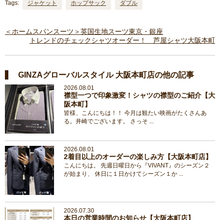
Tags:
ジャケット
ホップサック
ダブル
＜ホームスパンスーツ＞英国生地スーツ東京・銀座
トレンドのチェックシャツオーダー！ 芦屋シャツ大阪本町
GINZAグローバルスタイル 大阪本町店の他の記事
2026.08.01
襟型一つで印象激変！シャツの襟型のご紹介【大
阪本町】
皆様、こんにちは！！ 今月は観たい映画がたくさんあ
る。井崎でございます。 さっそ ...
2026.08.01
2着目以上のオーダーの楽しみ方【大阪本町店】
こんにちは。 先週日曜日から『VIVANT』のシーズン２
が始まり、 休日に１日かけてシーズン１か ...
2026.07.30
本日の営業時間のお知らせ【大阪本町店】