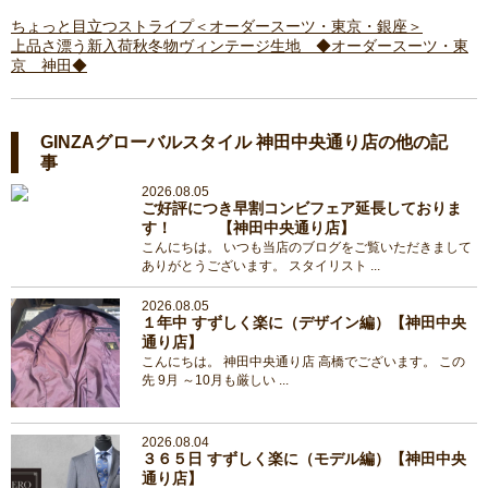
ちょっと目立つストライプ＜オーダースーツ・東京・銀座＞
上品さ漂う新入荷秋冬物ヴィンテージ生地 ◆オーダースーツ・東
京 神田◆
GINZAグローバルスタイル 神田中央通り店の他の記
事
2026.08.05
ご好評につき早割コンビフェア延長しておりま
す！ 【神田中央通り店】
こんにちは。 いつも当店のブログをご覧いただきまして
ありがとうございます。 スタイリスト ...
2026.08.05
１年中 すずしく楽に（デザイン編）【神田中央
通り店】
こんにちは。 神田中央通り店 高橋でございます。 この
先 9月 ～10月も厳しい ...
2026.08.04
３６５日 すずしく楽に（モデル編）【神田中央
通り店】