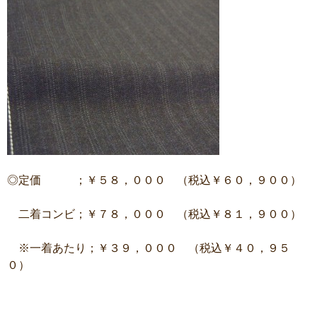
◎定価 ；￥５８，０００ （税込￥６０，９００）
二着コンビ；￥７８，０００ （税込￥８１，９００）
※一着あたり；￥３９，０００ （税込￥４０，９５
０）