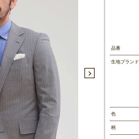
品番
生地ブランド
色
柄