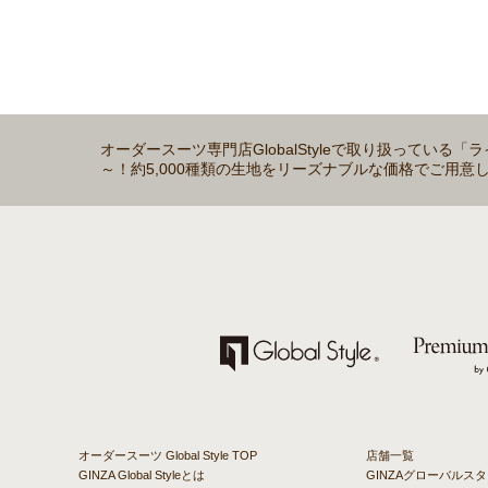
オーダースーツ専門店GlobalStyleで取り扱っている
～！約5,000種類の生地をリーズナブルな価格でご用意
オーダースーツ Global Style TOP
店舗一覧
GINZA Global Styleとは
GINZAグローバルス