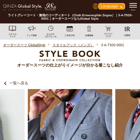
Language
ライトグレーコート・無地のコーディネート（Cloth Ermenegildo Zegna）｜3-A-T920-
0001｜オーダースーツならGlobal Style
オーダースーツ GlobalStyle
スタイルブック（メンズ）
3-A-T920-0001
オーダースーツの仕上がりイメージが分かる着こなし紹介
一覧へ戻る