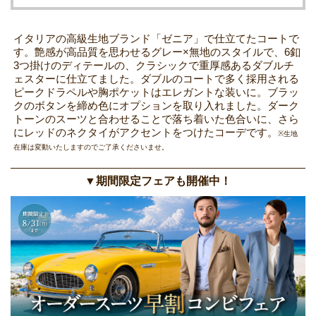
イタリアの高級生地ブランド「ゼニア」で仕立てたコートで
す。艶感が高品質を思わせるグレー×無地のスタイルで、6釦
3つ掛けのディテールの、クラシックで重厚感あるダブルチ
ェスターに仕立てました。ダブルのコートで多く採用される
ピークドラペルや胸ポケットはエレガントな装いに。ブラッ
クのボタンを締め色にオプションを取り入れました。ダーク
トーンのスーツと合わせることで落ち着いた色合いに、さら
にレッドのネクタイがアクセントをつけたコーデです。
※生地
在庫は変動いたしますのでご了承くださいませ。
▼期間限定フェアも開催中！