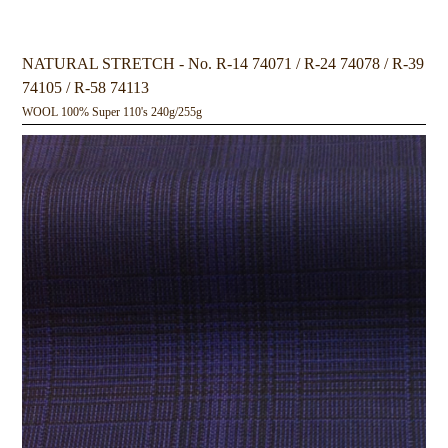
NATURAL STRETCH - No. R-14 74071 / R-24 74078 / R-39
74105 / R-58 74113
WOOL 100% Super 110's 240g/255g