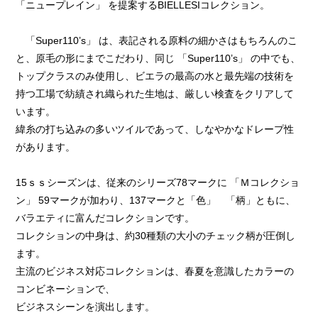
「ニュープレイン」 を提案するBIELLESIコレクション。
「Super110’s」 は、表記される原料の細かさはもちろんのこ
と、原毛の形にまでこだわり、同じ 「Super110’s」 の中でも、
トップクラスのみ使用し、ビエラの最高の水と最先端の技術を
持つ工場で紡績され織られた生地は、厳しい検査をクリアして
います。
緯糸の打ち込みの多いツイルであって、しなやかなドレープ性
があります。
15ｓｓシーズンは、従来のシリーズ78マークに 「Ｍコレクショ
ン」 59マークが加わり、137マークと「色」 「柄」ともに、
バラエティに富んだコレクションです。
コレクションの中身は、約30種類の大小のチェック柄が圧倒し
ます。
主流のビジネス対応コレクションは、春夏を意識したカラーの
コンビネーションで、
ビジネスシーンを演出します。