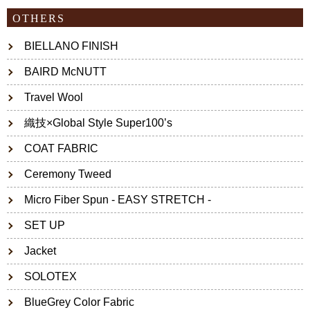
OTHERS
BIELLANO FINISH
BAIRD McNUTT
Travel Wool
織技×Global Style Super100’s
COAT FABRIC
Ceremony Tweed
Micro Fiber Spun - EASY STRETCH -
SET UP
Jacket
SOLOTEX
BlueGrey Color Fabric