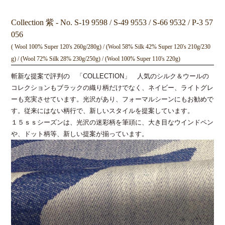
Collection 紫 - No. S-19 9598 / S-49 9553 / S-66 9532 / P-3 57
056
( Wool 100% Super 120's 260g/280g) / (Wool 58% Silk 42% Super 120's 210g/230
g) / (Wool 72% Silk 28% 230g/250g) / (Wool 100% Super 110's 220g)
斬新な提案で評判の 「COLLECTION」 人気のシルク＆ウールの
コレクションもブラックの織り柄だけでなく、ネイビー、ライトグレ
ーも充実させています。光沢があり、フォーマルシーンにもお勧めで
す。従来にはない柄行で、新しいスタイルを提案しています。
１５ｓｓシーズンは、光沢の迷彩柄を筆頭に、大き目なウインドペン
や、ドット柄等、新しい提案が揃っています。