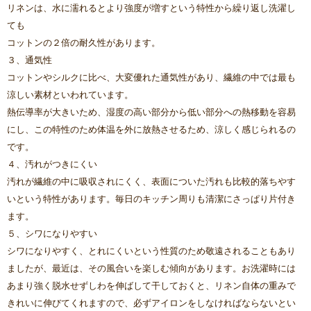
リネンは、水に濡れるとより強度が増すという特性から繰り返し洗濯し
ても
コットンの２倍の耐久性があります。
３、通気性
コットンやシルクに比べ、大変優れた通気性があり、繊維の中では最も
涼しい素材といわれています。
熱伝導率が大きいため、湿度の高い部分から低い部分への熱移動を容易
にし、この特性のため体温を外に放熱させるため、涼しく感じられるの
です。
４、汚れがつきにくい
汚れが繊維の中に吸収されにくく、表面についた汚れも比較的落ちやす
いという特性があります。毎日のキッチン周りも清潔にさっぱり片付き
ます。
５、シワになりやすい
シワになりやすく、とれにくいという性質のため敬遠されることもあり
ましたが、最近は、その風合いを楽しむ傾向があります。お洗濯時には
あまり強く脱水せずしわを伸ばして干しておくと、リネン自体の重みで
きれいに伸びてくれますので、必ずアイロンをしなければならないとい