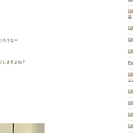
G
店
G
G
だろうなー
G
りしますよね？
Pr
G
ン
G
G
G
G