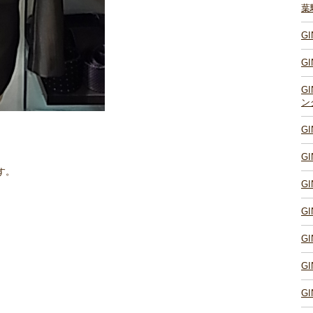
葉
G
G
G
ン
G
G
す。
G
G
G
G
G