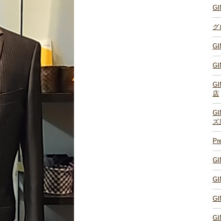
G
グ
G
G
G
店
G
ズ
P
G
G
G
G