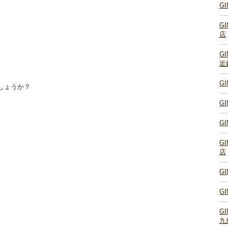
G
G
店
G
近
G
しょうか？
G
G
G
店
G
G
G
九