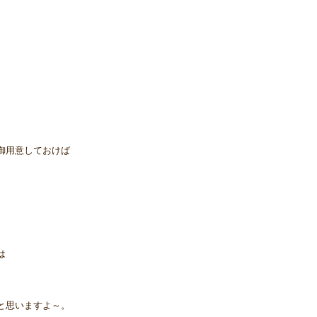
御用意しておけば
は
と思いますよ～。