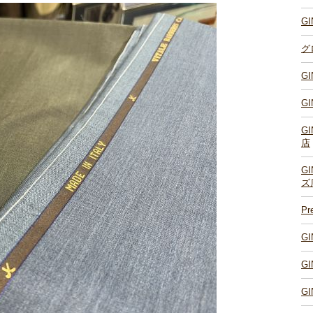
G
グ
G
G
G
店
G
ズ
P
G
G
G