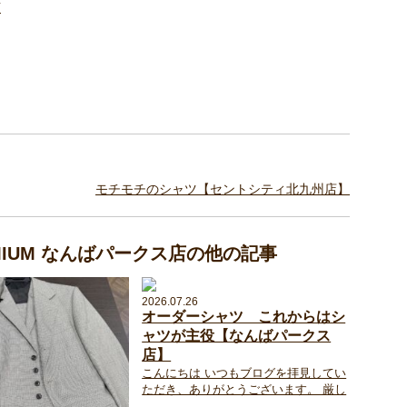
店
モチモチのシャツ【セントシティ北九州店】
EMIUM なんばパークス店の他の記事
2026.07.26
オーダーシャツ これからはシ
ャツが主役【なんばパークス
店】
こんにちは いつもブログを拝見してい
ただき、ありがとうございます。 厳し
...