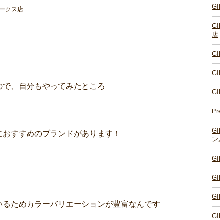
G
ばパークス店
G
店
G
G
ので、自分もやってみたところ
G
Pr
G
におすすめのブランドがあります！
ン
G
G
G
いるためカラーバリエーションが豊富なんです
G