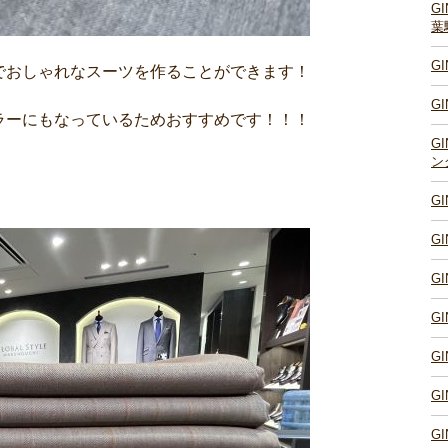
G
葉
G
でおしゃれなスーツを作ることができます！
G
ラーにもなっているためおすすめです！！！
G
ン
G
G
G
G
G
G
G