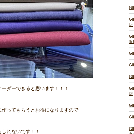
G
G
店
G
近
G
G
G
オーダーできると思います！！！
G
店
G
に作ってもらうとお得になりますので
G
G
もしれないです！！