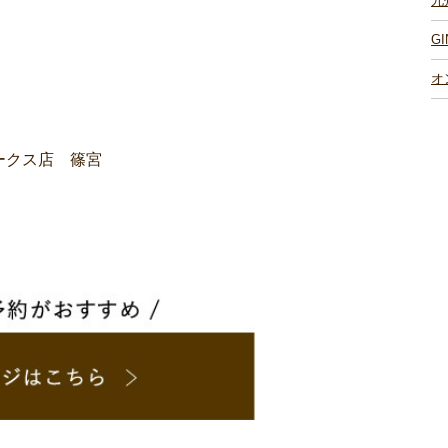
九
G
オ
パークス店 篠宮