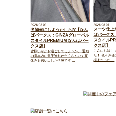
2026.08.03
2026.08.01
スーツ仕上
冬物何にしようかしら⁇【なん
ばパークス：
ばパークス：GINZAグローバル
スタイルPR
スタイルPREMIUM なんばパー
クス店】
クス店】
こんにちは！
皆様いかがお過ごしでしょうか。 通勤
た！ 色々評
の電車内に親子連れがたくさんいて夏
構よかった ...
休みを思い出した伊澤です ...