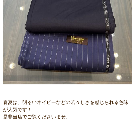
春夏は、明るいネイビーなどの若々しさを感じられる色味
が人気です！
是非当店でご覧くださいませ。