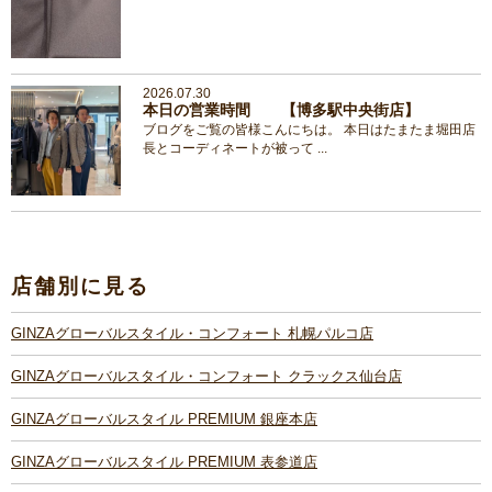
2026.07.30
本日の営業時間 【博多駅中央街店】
ブログをご覧の皆様こんにちは。 本日はたまたま堀田店
長とコーディネートが被って ...
店舗別に見る
GINZAグローバルスタイル・コンフォート 札幌パルコ店
GINZAグローバルスタイル・コンフォート クラックス仙台店
GINZAグローバルスタイル PREMIUM 銀座本店
GINZAグローバルスタイル PREMIUM 表参道店