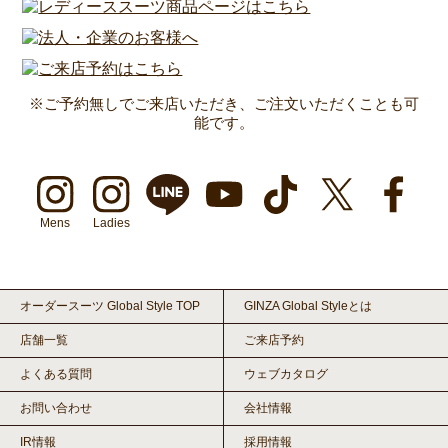
※ご予約無しでご来店いただき、ご注文いただくことも可
能です。
Mens
Ladies
オーダースーツ Global Style TOP
GINZA Global Styleとは
店舗一覧
ご来店予約
よくある質問
ウェブカタログ
お問い合わせ
会社情報
IR情報
採用情報