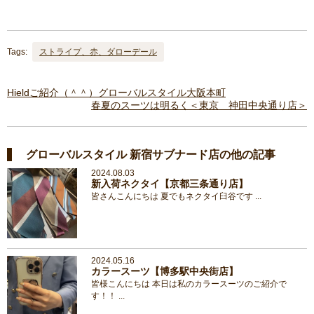
Tags:
ストライプ、赤、ダローデール
Hieldご紹介（＾＾）グローバルスタイル大阪本町
春夏のスーツは明るく＜東京 神田中央通り店＞
グローバルスタイル 新宿サブナード店の他の記事
2024.08.03
新入荷ネクタイ【京都三条通り店】
皆さんこんにちは 夏でもネクタイ臼谷です ...
2024.05.16
カラースーツ【博多駅中央街店】
皆様こんにちは 本日は私のカラースーツのご紹介で
す！！ ...