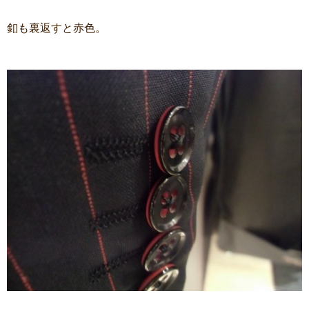
釦も裏返すと赤色。